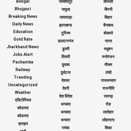
Bengal
जमशेदपुर
बिजली
Bhojpuri
जमुआ
बिरनी
Breaking News
जामताड़ा
बिहार
Daily News
झारखण्ड
बेंगाबाद
Education
टूरिज्म
बोकारो
Gold Rate
डालटनगंज
भारत
Jharkhand News
डुमरी
मधुबन
Jobs Alert
तिसरी
मनोरंजन
Pachamba
दुमका
मौसम
Railway
दुर्घटना
रांची
Trending
देवघर
राजधनवार
Uncategorized
देवरी
राजनीति
Weather
देश विदेश
रामगढ़
एडिटोरियल
धनबाद
रोड
कोडरमा
धनबाद
लातेहार
कोडरमा
धनवार
लोहरदगा
क्राइम
पचंबा
शिक्षा