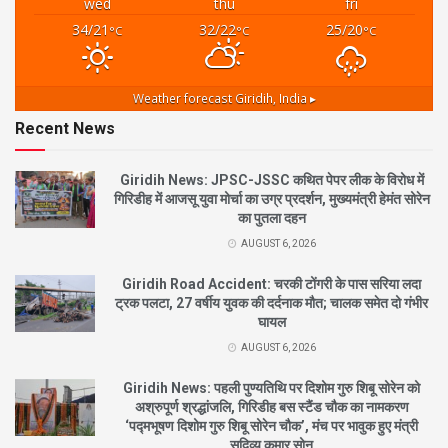
wed
thu
fri
34/21
32/22
25/20
°C
°C
°C
Weather forecast
Giridih, India ▸
Recent News
Giridih News: JPSC-JSSC कथित पेपर लीक के विरोध में
गिरिडीह में आजसू युवा मोर्चा का उग्र प्रदर्शन, मुख्यमंत्री हेमंत सोरेन
का पुतला दहन
AUGUST 6, 2026
Giridih Road Accident: चरकी टोंगरी के पास सरिया लदा
ट्रक पलटा, 27 वर्षीय युवक की दर्दनाक मौत; चालक समेत दो गंभीर
घायल
AUGUST 6, 2026
Giridih News: पहली पुण्यतिथि पर दिशोम गुरु शिबू सोरेन को
अश्रुपूर्ण श्रद्धांजलि, गिरिडीह बस स्टैंड चौक का नामकरण
‘पद्मभूषण दिशोम गुरु शिबू सोरेन चौक’, मंच पर भावुक हुए मंत्री
सुदिव्य कुमार सोनू