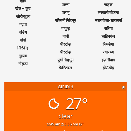
खूंटी
पटना
सड़क
खेल – कूद
पलामू
सरकारी योजना
खोरीमहुआ
पश्चिमी सिंहभूम
सरायकेला-खरसावाँ
गढ़वा
पाकुड़
सरिया
गांडेय
पानी
साहिबगंज
गांवां
पीरटांड़
सिमडेगा
गिरिडीह
पीरटांड़
स्वास्थ्य
गुमला
पूर्वी सिंहभूम
हज़ारीबाग
गोड्डा
फेस्टिवल
हीरोडीह
GIRIDIH
◉
27°
clear
5:49 am
5:56 pm IST