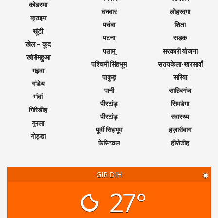
कोडरमा
धनवार
लोहरदगा
क्राइम
पचंबा
शिक्षा
खूंटी
पटना
सड़क
खेल – कूद
पलामू
सरकारी योजना
खोरीमहुआ
पश्चिमी सिंहभूम
सरायकेला-खरसावाँ
गढ़वा
पाकुड़
सरिया
गांडेय
पानी
साहिबगंज
गांवां
पीरटांड़
सिमडेगा
गिरिडीह
पीरटांड़
स्वास्थ्य
गुमला
पूर्वी सिंहभूम
हज़ारीबाग
गोड्डा
फेस्टिवल
हीरोडीह
GIRIDIH
◉
27°