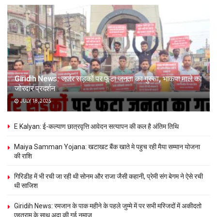
Giridih News: जर्जर सड़कों पर फूटा जनता का गुस्सा, भाकपा माले का
जोरदार प्रदर्शन
JULY 18, 2025
E Kalyan: ई-कल्याण छात्रवृत्ति आवेदन सत्यापन की कल है अंतिम तिथि
Maiya Samman Yojana: खटाखट बैंक खाते मे पहुच रही मैया सम्मान योजना
की राशि
गिरिडीह में भी रची जा रही थी सोनम और राजा जैसी कहानी, प्रेमी संग बेगम ने ऐसे रची
थी साजिश
Giridih News: रमजान के पाक महीने के पहले जुम्मे में पर सभी मस्जिदों में अकीदतो
एहतराम के साथ अदा की गई नमाज