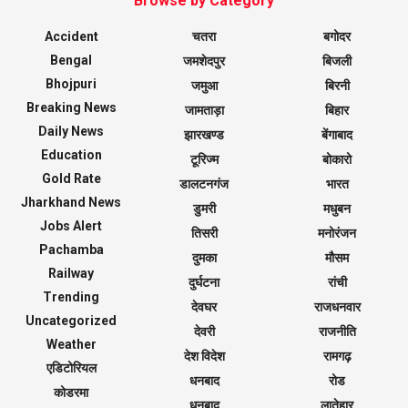
Browse by Category
Accident
चतरा
बगोदर
Bengal
जमशेदपुर
बिजली
Bhojpuri
जमुआ
बिरनी
Breaking News
जामताड़ा
बिहार
Daily News
झारखण्ड
बेंगाबाद
Education
टूरिज्म
बोकारो
Gold Rate
डालटनगंज
भारत
Jharkhand News
डुमरी
मधुबन
Jobs Alert
तिसरी
मनोरंजन
Pachamba
दुमका
मौसम
Railway
दुर्घटना
रांची
Trending
देवघर
राजधनवार
Uncategorized
देवरी
राजनीति
Weather
देश विदेश
रामगढ़
एडिटोरियल
धनबाद
रोड
कोडरमा
धनबाद
लातेहार