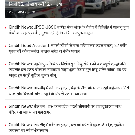
मिली 32 नई डायल-112 गाड़ियां
AUGUST 7, 2026
Giridih News: JPSC-JSSC कथित पेपर लीक के विरोध में गिरिडीह में आजसू युवा
मोर्चा का उग्र प्रदर्शन, मुख्यमंत्री हेमंत सोरेन का पुतला दहन
Giridih Road Accident: चरकी टोंगरी के पास सरिया लदा ट्रक पलटा, 27 वर्षीय
युवक की दर्दनाक मौत; चालक समेत दो गंभीर घायल
Giridih News: पहली पुण्यतिथि पर दिशोम गुरु शिबू सोरेन को अश्रुपूर्ण श्रद्धांजलि,
गिरिडीह बस स्टैंड चौक का नामकरण ‘पद्मभूषण दिशोम गुरु शिबू सोरेन चौक’, मंच पर
भावुक हुए मंत्री सुदिव्य कुमार सोनू
Giridih News: गिरिडीह में दर्दनाक हादसा, पेड़ के नीचे भोजन कर रही महिला पर गिरी
आकाशीय बिजली, तीन मासूमों के सिर से उठा मां का साया
Giridih News: बोल बम… हर-हर महादेव! पहली सोमवारी पर बाबा दुखहरण नाथ
मंदिर बना आस्था का महासागर
Giridih News: गिरिडीह में दर्दनाक हादसा, बस की चपेट में युवक की मौ,त, एंबुलेंस
व्यवस्था पर उठे गंभीर सवाल