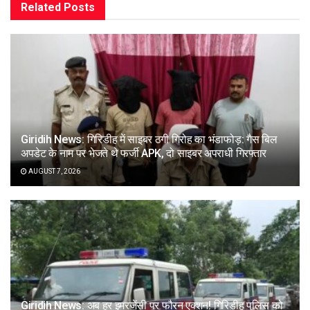
Related
Posts
Giridih News: गिरिडीह में साइबर ठगी गिरोह का भंडाफोड़: गैस बिल
अपडेट के नाम पर भेजते थे फर्जी APK, दो साइबर अपराधी गिरफ्तार
AUGUST 7, 2026
Giridih News: अब हर इमरजेंसी पर फौरन एक्शन! गिरिडीह पुलिस को