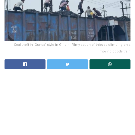
Coal theft in 'Gunda' style in Giridih! Filmy action of thieves climbing on a
moving goods train