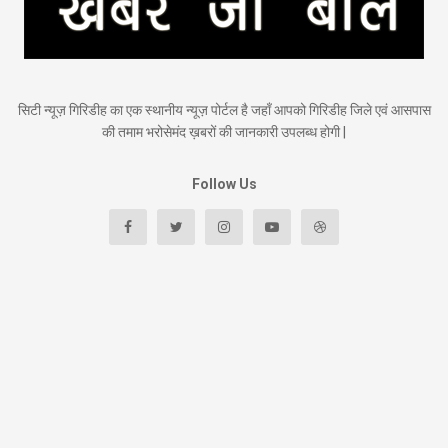
सिटी न्यूज़ गिरिडीह का एक स्थानीय न्यूज़ पोर्टल है जहाँ आपको गिरिडीह जिले एवं आसपास
की तमाम भरोसेमंद ख़बरों की जानकारी उपलब्ध होगी |
Follow Us