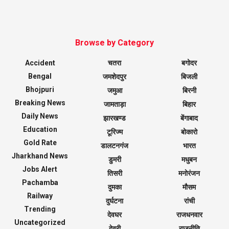
Browse by Category
Accident
चतरा
बगोदर
Bengal
जमशेदपुर
बिजली
Bhojpuri
जमुआ
बिरनी
Breaking News
जामताड़ा
बिहार
Daily News
झारखण्ड
बेंगाबाद
Education
टूरिज्म
बोकारो
Gold Rate
डालटनगंज
भारत
Jharkhand News
डुमरी
मधुबन
Jobs Alert
तिसरी
मनोरंजन
Pachamba
दुमका
मौसम
Railway
दुर्घटना
रांची
Trending
देवघर
राजधनवार
Uncategorized
देवरी
राजनीति