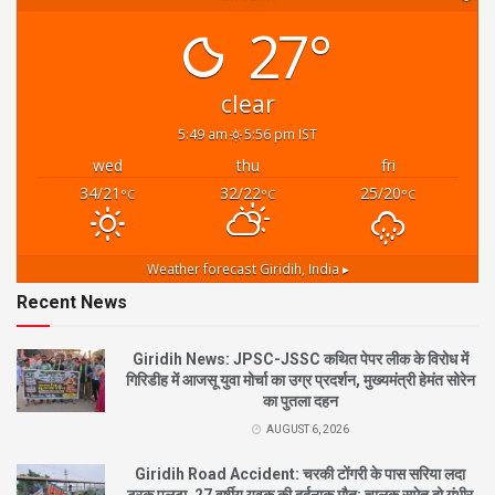
27°
clear
5:49 am
5:56 pm IST
wed
thu
fri
34/21
32/22
25/20
°C
°C
°C
Weather forecast
Giridih, India ▸
Recent News
Giridih News: JPSC-JSSC कथित पेपर लीक के विरोध में
गिरिडीह में आजसू युवा मोर्चा का उग्र प्रदर्शन, मुख्यमंत्री हेमंत सोरेन
का पुतला दहन
AUGUST 6, 2026
Giridih Road Accident: चरकी टोंगरी के पास सरिया लदा
ट्रक पलटा, 27 वर्षीय युवक की दर्दनाक मौत; चालक समेत दो गंभीर