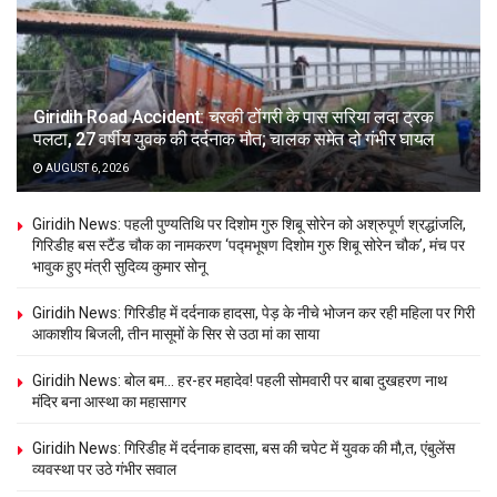
Giridih Road Accident: चरकी टोंगरी के पास सरिया लदा ट्रक
पलटा, 27 वर्षीय युवक की दर्दनाक मौत; चालक समेत दो गंभीर घायल
AUGUST 6, 2026
Giridih News: पहली पुण्यतिथि पर दिशोम गुरु शिबू सोरेन को अश्रुपूर्ण श्रद्धांजलि,
गिरिडीह बस स्टैंड चौक का नामकरण ‘पद्मभूषण दिशोम गुरु शिबू सोरेन चौक’, मंच पर
भावुक हुए मंत्री सुदिव्य कुमार सोनू
Giridih News: गिरिडीह में दर्दनाक हादसा, पेड़ के नीचे भोजन कर रही महिला पर गिरी
आकाशीय बिजली, तीन मासूमों के सिर से उठा मां का साया
Giridih News: बोल बम… हर-हर महादेव! पहली सोमवारी पर बाबा दुखहरण नाथ
मंदिर बना आस्था का महासागर
Giridih News: गिरिडीह में दर्दनाक हादसा, बस की चपेट में युवक की मौ,त, एंबुलेंस
व्यवस्था पर उठे गंभीर सवाल