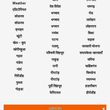
Weather
देश विदेश
रामगढ़
एडिटोरियल
धनबाद
रोड
कोडरमा
धनबाद
लातेहार
कोडरमा
धनवार
लोहरदगा
क्राइम
पचंबा
शिक्षा
खूंटी
पटना
सड़क
खेल – कूद
पलामू
सरकारी योजना
खोरीमहुआ
पश्चिमी सिंहभूम
सरायकेला-खरसावाँ
गढ़वा
पाकुड़
सरिया
गांडेय
पानी
साहिबगंज
गांवां
पीरटांड़
सिमडेगा
गिरिडीह
पीरटांड़
स्वास्थ्य
गुमला
पूर्वी सिंहभूम
हज़ारीबाग
गोड्डा
फेस्टिवल
हीरोडीह
GIRIDIH
◉