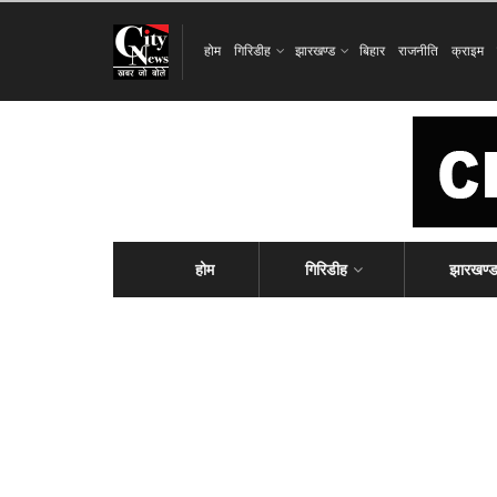
होम
गिरिडीह
झारखण्ड
बिहार
राजनीति
क्राइम
होम
गिरिडीह
झारखण्