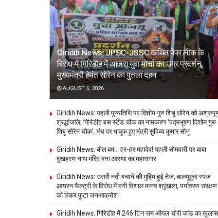
Giridih News: JPSC-JSSC कथित पेपर लीक के
विरोध में गिरिडीह में आजसू युवा मोर्चा का उग्र प्रदर्शन,
मुख्यमंत्री हेमंत सोरेन का पुतला दहन
AUGUST 6, 2026
Giridih News: पहली पुण्यतिथि पर दिशोम गुरु शिबू सोरेन को अश्रुपूर्
श्रद्धांजलि, गिरिडीह बस स्टैंड चौक का नामकरण ‘पद्मभूषण दिशोम गुरु
शिबू सोरेन चौक’, मंच पर भावुक हुए मंत्री सुदिव्य कुमार सोनू
Giridih News: बोल बम… हर-हर महादेव! पहली सोमवारी पर बाबा
दुखहरण नाथ मंदिर बना आस्था का महासागर
Giridih News: उसरी नदी बचाने की मुहिम हुई तेज, बालमुकुंद स्पंज
आयरन फैक्ट्री के विरोध में बनी विशाल मानव श्रृंखला, पर्यावरण संरक्षण
को लेकर फूटा जनआक्रोश
Giridih News: गिरिडीह में 246 टिन पाम ऑयल चोरी कांड का खुलास