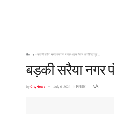
Home
»
बड़की सरैया नगर पंचायत में एक अहम बैठक आयोजित हुई…
बड़की सरैया नगर 
A
by
CityNews
July 6, 2021
in
गिरिडीह
A