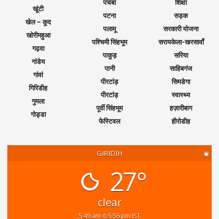
पचंबा
शिक्षा
खूंटी
पटना
सड़क
खेल – कूद
पलामू
सरकारी योजना
खोरीमहुआ
पश्चिमी सिंहभूम
सरायकेला-खरसावाँ
गढ़वा
पाकुड़
सरिया
गांडेय
पानी
साहिबगंज
गांवां
पीरटांड़
सिमडेगा
गिरिडीह
पीरटांड़
स्वास्थ्य
गुमला
पूर्वी सिंहभूम
हज़ारीबाग
गोड्डा
फेस्टिवल
हीरोडीह
GIRIDIH
◉
27°
clear
5:49 am
5:56 pm IST