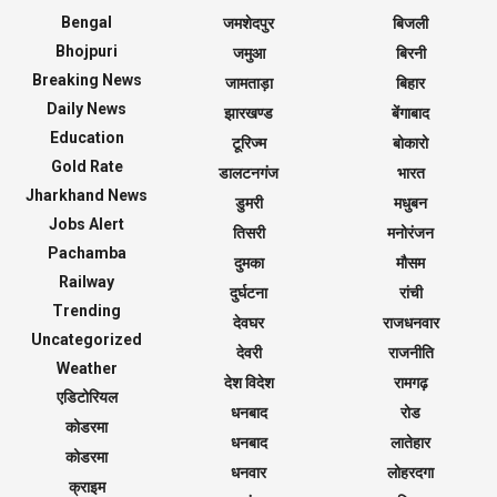
Bengal
जमशेदपुर
बिजली
Bhojpuri
जमुआ
बिरनी
Breaking News
जामताड़ा
बिहार
Daily News
झारखण्ड
बेंगाबाद
Education
टूरिज्म
बोकारो
Gold Rate
डालटनगंज
भारत
Jharkhand News
डुमरी
मधुबन
Jobs Alert
तिसरी
मनोरंजन
Pachamba
दुमका
मौसम
Railway
दुर्घटना
रांची
Trending
देवघर
राजधनवार
Uncategorized
देवरी
राजनीति
Weather
देश विदेश
रामगढ़
एडिटोरियल
धनबाद
रोड
कोडरमा
धनबाद
लातेहार
कोडरमा
धनवार
लोहरदगा
क्राइम