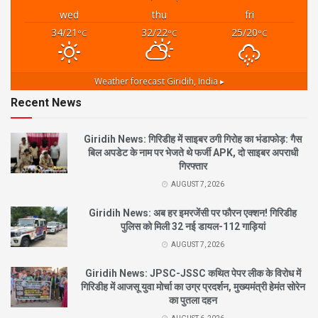
wed
thu
fri
34/21
32/22
25/20
°C
°C
°C
Weather forecast
Giridih, India ▸
Recent News
Giridih News: गिरिडीह में साइबर ठगी गिरोह का भंडाफोड़: गैस
बिल अपडेट के नाम पर भेजते थे फर्जी APK, दो साइबर अपराधी
गिरफ्तार
AUGUST 7, 2026
Giridih News: अब हर इमरजेंसी पर फौरन एक्शन! गिरिडीह
पुलिस को मिली 32 नई डायल-112 गाड़ियां
AUGUST 7, 2026
Giridih News: JPSC-JSSC कथित पेपर लीक के विरोध में
गिरिडीह में आजसू युवा मोर्चा का उग्र प्रदर्शन, मुख्यमंत्री हेमंत सोरेन
का पुतला दहन