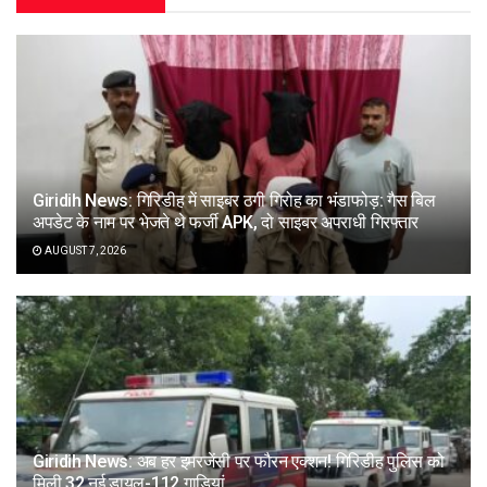
Giridih News: गिरिडीह में साइबर ठगी गिरोह का भंडाफोड़: गैस बिल
अपडेट के नाम पर भेजते थे फर्जी APK, दो साइबर अपराधी गिरफ्तार
AUGUST 7, 2026
Giridih News: अब हर इमरजेंसी पर फौरन एक्शन! गिरिडीह पुलिस को
मिली 32 नई डायल-112 गाड़ियां