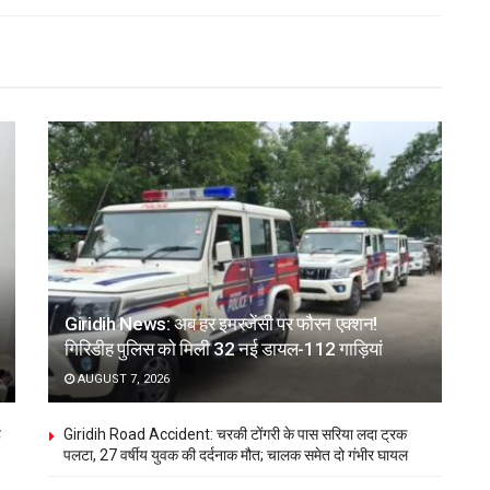
Giridih News: अब हर इमरजेंसी पर फौरन एक्शन!
गिरिडीह पुलिस को मिली 32 नई डायल-112 गाड़ियां
AUGUST 7, 2026
ह
Giridih Road Accident: चरकी टोंगरी के पास सरिया लदा ट्रक
पलटा, 27 वर्षीय युवक की दर्दनाक मौत; चालक समेत दो गंभीर घायल