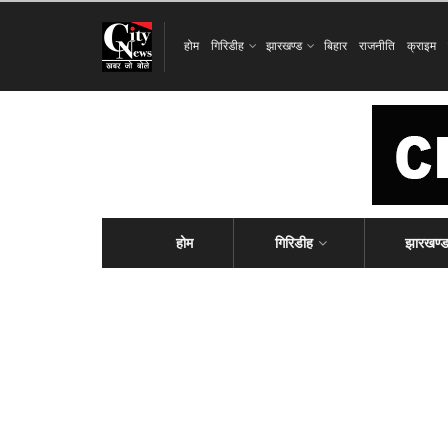
होम
गिरिडीह
झारखण्ड
बिहार
राजनीति
क्राइम
होम
गिरिडीह
झारखण्