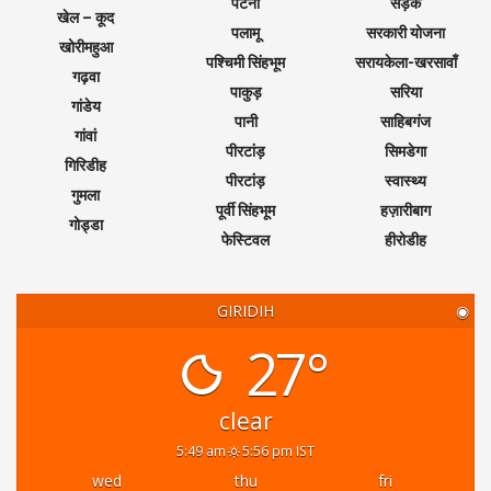
पटना
सड़क
खेल – कूद
पलामू
सरकारी योजना
खोरीमहुआ
पश्चिमी सिंहभूम
सरायकेला-खरसावाँ
गढ़वा
पाकुड़
सरिया
गांडेय
पानी
साहिबगंज
गांवां
पीरटांड़
सिमडेगा
गिरिडीह
पीरटांड़
स्वास्थ्य
गुमला
पूर्वी सिंहभूम
हज़ारीबाग
गोड्डा
फेस्टिवल
हीरोडीह
GIRIDIH
◉
27°
clear
5:49 am
5:56 pm IST
wed
thu
fri