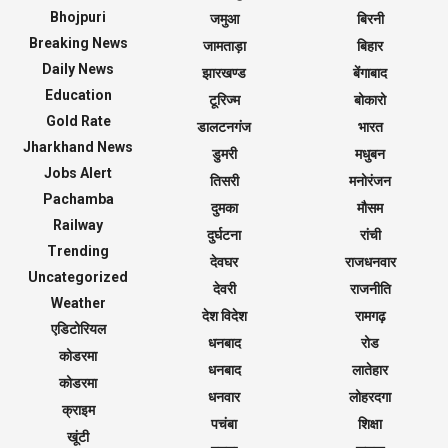
Bhojpuri
जमुआ
बिरनी
Breaking News
जामताड़ा
बिहार
Daily News
झारखण्ड
बेंगाबाद
Education
टूरिज्म
बोकारो
Gold Rate
डालटनगंज
भारत
Jharkhand News
डुमरी
मधुबन
Jobs Alert
तिसरी
मनोरंजन
Pachamba
दुमका
मौसम
Railway
दुर्घटना
रांची
Trending
देवघर
राजधनवार
Uncategorized
देवरी
राजनीति
Weather
देश विदेश
रामगढ़
एडिटोरियल
धनबाद
रोड
कोडरमा
धनबाद
लातेहार
कोडरमा
धनवार
लोहरदगा
क्राइम
पचंबा
शिक्षा
खूंटी