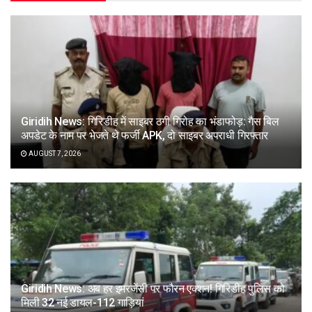
Giridih News: गिरिडीह में साइबर ठगी गिरोह का भंडाफोड़: गैस बिल
अपडेट के नाम पर भेजते थे फर्जी APK, दो साइबर अपराधी गिरफ्तार
AUGUST 7, 2026
Giridih News: अब हर इमरजेंसी पर फौरन एक्शन! गिरिडीह पुलिस को
मिली 32 नई डायल-112 गाड़ियां