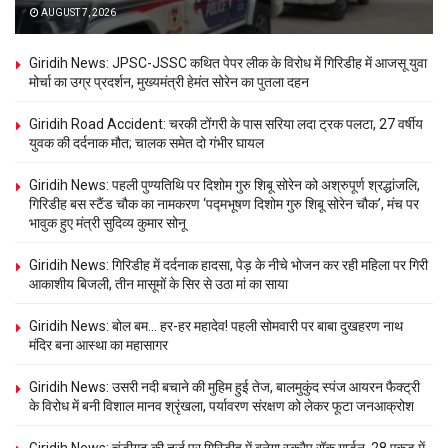
AUGUST 7, 2026
Giridih News: JPSC-JSSC कथित पेपर लीक के विरोध में गिरिडीह में आजसू युवा
मोर्चा का उग्र प्रदर्शन, मुख्यमंत्री हेमंत सोरेन का पुतला दहन
Giridih Road Accident: चरकी टोंगरी के पास सरिया लदा ट्रक पलटा, 27 वर्षीय
युवक की दर्दनाक मौत; चालक समेत दो गंभीर घायल
Giridih News: पहली पुण्यतिथि पर दिशोम गुरु शिबू सोरेन को अश्रुपूर्ण श्रद्धांजलि,
गिरिडीह बस स्टैंड चौक का नामकरण ‘पद्मभूषण दिशोम गुरु शिबू सोरेन चौक’, मंच पर
भावुक हुए मंत्री सुदिव्य कुमार सोनू
Giridih News: गिरिडीह में दर्दनाक हादसा, पेड़ के नीचे भोजन कर रही महिला पर गिरी
आकाशीय बिजली, तीन मासूमों के सिर से उठा मां का साया
Giridih News: बोल बम… हर-हर महादेव! पहली सोमवारी पर बाबा दुखहरण नाथ
मंदिर बना आस्था का महासागर
Giridih News: उसरी नदी बचाने की मुहिम हुई तेज, बालमुकुंद स्पंज आयरन फैक्ट्री
के विरोध में बनी विशाल मानव श्रृंखला, पर्यावरण संरक्षण को लेकर फूटा जनआक्रोश
Giridih News: चंडीगढ़ की तर्ज पर गिरिडीह में बनेगा स्क्रैप रॉक गार्डन, 28 एकड़ में