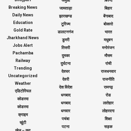
जमुआ
बिरनी
Breaking News
जामताड़ा
बिहार
Daily News
झारखण्ड
बेंगाबाद
Education
टूरिज्म
बोकारो
Gold Rate
डालटनगंज
भारत
Jharkhand News
डुमरी
मधुबन
Jobs Alert
तिसरी
मनोरंजन
Pachamba
दुमका
मौसम
Railway
दुर्घटना
रांची
Trending
देवघर
राजधनवार
Uncategorized
देवरी
राजनीति
Weather
देश विदेश
रामगढ़
एडिटोरियल
धनबाद
रोड
कोडरमा
धनबाद
लातेहार
कोडरमा
धनवार
लोहरदगा
क्राइम
पचंबा
शिक्षा
खूंटी
पटना
सड़क
खेल – कूद