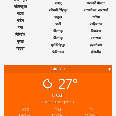
पलामू
सरकारी योजना
खोरीमहुआ
पश्चिमी सिंहभूम
सरायकेला-खरसावाँ
गढ़वा
पाकुड़
सरिया
गांडेय
पानी
साहिबगंज
गांवां
पीरटांड़
सिमडेगा
गिरिडीह
पीरटांड़
स्वास्थ्य
गुमला
पूर्वी सिंहभूम
हज़ारीबाग
गोड्डा
फेस्टिवल
हीरोडीह
GIRIDIH
◉
27°
clear
5:49 am
5:56 pm IST
wed
thu
fri
34/21
32/22
25/20
°C
°C
°C