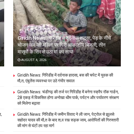
Giridih News: गिरिडीह में दर्दनाक हादसा, पेड़ के नीचे
भोजन कर रही महिला पर गिरी आकाशीय बिजली, तीन
मासूमों के सिर से उठा मां का साया
AUGUST 4, 2026
Giridih News: गिरिडीह में दर्दनाक हादसा, बस की चपेट में युवक की
मौ,त, एंबुलेंस व्यवस्था पर उठे गंभीर सवाल
Giridih News: चंडीगढ़ की तर्ज पर गिरिडीह में बनेगा स्क्रैप रॉक गार्डन,
28 एकड़ में विकसित होगा अनोखा थीम पार्क, पर्यटन और पर्यावरण संरक्षण
को मिलेगा बढ़ावा
ा,
Giridih News: गिरिडीह में जमीन विवाद ने ली जान, पेट्रोल से झुलसे
सहोदर यादव की मौ,त के बाद श,व रख सड़क जाम, आरोपितों की गिरफ्तारी
की मांग से घंटों ठप रहा मार्ग