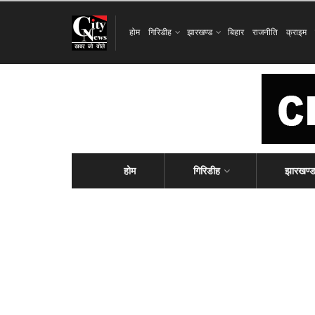
होम
गिरिडीह
झारखण्ड
बिहार
राजनीति
क्राइम
होम
गिरिडीह
झारखण्