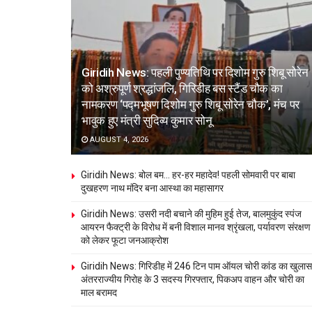
Giridih News: पहली पुण्यतिथि पर दिशोम गुरु शिबू सोरेन
को अश्रुपूर्ण श्रद्धांजलि, गिरिडीह बस स्टैंड चौक का
नामकरण ‘पद्मभूषण दिशोम गुरु शिबू सोरेन चौक’, मंच पर
भावुक हुए मंत्री सुदिव्य कुमार सोनू
AUGUST 4, 2026
Giridih News: बोल बम… हर-हर महादेव! पहली सोमवारी पर बाबा
दुखहरण नाथ मंदिर बना आस्था का महासागर
Giridih News: उसरी नदी बचाने की मुहिम हुई तेज, बालमुकुंद स्पंज
आयरन फैक्ट्री के विरोध में बनी विशाल मानव श्रृंखला, पर्यावरण संरक्षण
को लेकर फूटा जनआक्रोश
Giridih News: गिरिडीह में 246 टिन पाम ऑयल चोरी कांड का खुलास
अंतरराज्यीय गिरोह के 3 सदस्य गिरफ्तार, पिकअप वाहन और चोरी का
माल बरामद