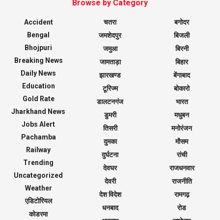
Browse by Category
Accident
चतरा
बगोदर
Bengal
जमशेदपुर
बिजली
Bhojpuri
जमुआ
बिरनी
Breaking News
जामताड़ा
बिहार
Daily News
झारखण्ड
बेंगाबाद
Education
टूरिज्म
बोकारो
Gold Rate
डालटनगंज
भारत
Jharkhand News
डुमरी
मधुबन
Jobs Alert
तिसरी
मनोरंजन
Pachamba
दुमका
मौसम
Railway
दुर्घटना
रांची
Trending
देवघर
राजधनवार
Uncategorized
देवरी
राजनीति
Weather
देश विदेश
रामगढ़
एडिटोरियल
धनबाद
रोड
कोडरमा