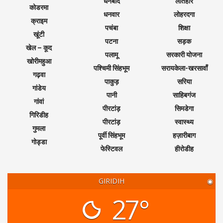
धनबाद
लातेहार
कोडरमा
धनवार
लोहरदगा
क्राइम
पचंबा
शिक्षा
खूंटी
पटना
सड़क
खेल – कूद
पलामू
सरकारी योजना
खोरीमहुआ
पश्चिमी सिंहभूम
सरायकेला-खरसावाँ
गढ़वा
पाकुड़
सरिया
गांडेय
पानी
साहिबगंज
गांवां
पीरटांड़
सिमडेगा
गिरिडीह
पीरटांड़
स्वास्थ्य
गुमला
पूर्वी सिंहभूम
हज़ारीबाग
गोड्डा
फेस्टिवल
हीरोडीह
GIRIDIH
◉
27°