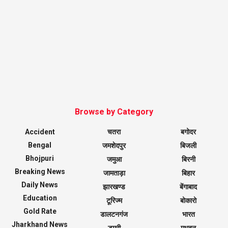
Browse by Category
Accident
चतरा
बगोदर
Bengal
जमशेदपुर
बिजली
Bhojpuri
जमुआ
बिरनी
Breaking News
जामताड़ा
बिहार
Daily News
झारखण्ड
बेंगाबाद
Education
टूरिज्म
बोकारो
Gold Rate
डालटनगंज
भारत
Jharkhand News