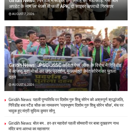
Giridih News: गिरिडीह में साइबर ठगी गिरोह का भंडाफोड़: गैस बिल
अपडेट के नाम पर भेजते थे फर्जी APK, दो साइबर अपराधी गिरफ्तार
AUGUST 7, 2026
Giridih News: JPSC-JSSC कथित पेपर लीक के विरोध में गिरिडीह
में आजसू युवा मोर्चा का उग्र प्रदर्शन, मुख्यमंत्री हेमंत सोरेन का पुतला
दहन
AUGUST 6, 2026
Giridih News: पहली पुण्यतिथि पर दिशोम गुरु शिबू सोरेन को अश्रुपूर्ण श्रद्धांजलि,
गिरिडीह बस स्टैंड चौक का नामकरण ‘पद्मभूषण दिशोम गुरु शिबू सोरेन चौक’, मंच पर
भावुक हुए मंत्री सुदिव्य कुमार सोनू
Giridih News: बोल बम… हर-हर महादेव! पहली सोमवारी पर बाबा दुखहरण नाथ
मंदिर बना आस्था का महासागर