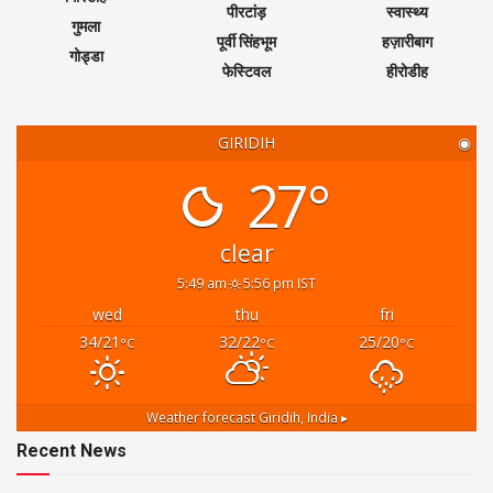
पीरटांड़
स्वास्थ्य
गुमला
पूर्वी सिंहभूम
हज़ारीबाग
गोड्डा
फेस्टिवल
हीरोडीह
GIRIDIH
◉
27°
clear
5:49 am
5:56 pm IST
wed
thu
fri
34/21
32/22
25/20
°C
°C
°C
Weather forecast
Giridih, India ▸
Recent News