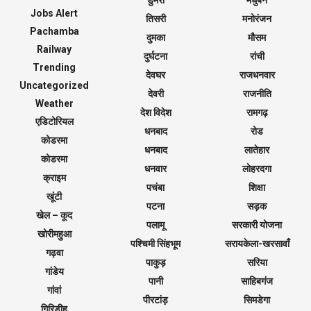
डुमरी
मधुबन
Jobs Alert
तिसरी
मनोरंजन
Pachamba
दुमका
मौसम
Railway
दुर्घटना
रांची
Trending
देवघर
राजधनवार
Uncategorized
देवरी
राजनीति
Weather
देश विदेश
रामगढ़
एडिटोरियल
धनबाद
रोड
कोडरमा
धनबाद
लातेहार
कोडरमा
धनवार
लोहरदगा
क्राइम
पचंबा
शिक्षा
खूंटी
पटना
सड़क
खेल – कूद
पलामू
सरकारी योजना
खोरीमहुआ
पश्चिमी सिंहभूम
सरायकेला-खरसावाँ
गढ़वा
पाकुड़
सरिया
गांडेय
पानी
साहिबगंज
गांवां
पीरटांड़
सिमडेगा
गिरिडीह