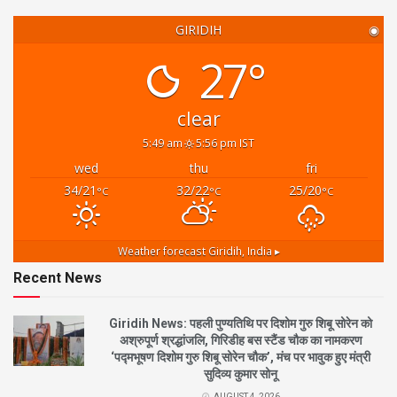
GIRIDIH
◉
27°
clear
5:49 am
5:56 pm IST
wed
thu
fri
34/21
32/22
25/20
°C
°C
°C
Weather forecast
Giridih, India ▸
Recent News
Giridih News: पहली पुण्यतिथि पर दिशोम गुरु शिबू सोरेन को
अश्रुपूर्ण श्रद्धांजलि, गिरिडीह बस स्टैंड चौक का नामकरण
‘पद्मभूषण दिशोम गुरु शिबू सोरेन चौक’, मंच पर भावुक हुए मंत्री
सुदिव्य कुमार सोनू
AUGUST 4, 2026