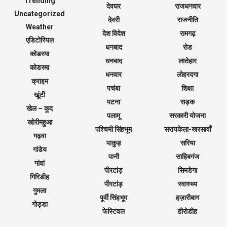
Trending
देवघर
राजधनवार
Uncategorized
देवरी
राजनीति
Weather
देश विदेश
रामगढ़
एडिटोरियल
धनबाद
रोड
कोडरमा
धनबाद
लातेहार
कोडरमा
धनवार
लोहरदगा
क्राइम
पचंबा
शिक्षा
खूंटी
पटना
सड़क
खेल – कूद
पलामू
सरकारी योजना
खोरीमहुआ
पश्चिमी सिंहभूम
सरायकेला-खरसावाँ
गढ़वा
पाकुड़
सरिया
गांडेय
पानी
साहिबगंज
गांवां
पीरटांड़
सिमडेगा
गिरिडीह
पीरटांड़
स्वास्थ्य
गुमला
पूर्वी सिंहभूम
हज़ारीबाग
गोड्डा
फेस्टिवल
हीरोडीह