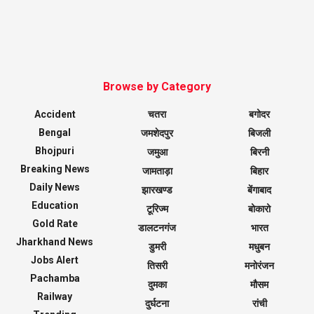
Browse by Category
Accident
चतरा
बगोदर
Bengal
जमशेदपुर
बिजली
Bhojpuri
जमुआ
बिरनी
Breaking News
जामताड़ा
बिहार
Daily News
झारखण्ड
बेंगाबाद
Education
टूरिज्म
बोकारो
Gold Rate
डालटनगंज
भारत
Jharkhand News
डुमरी
मधुबन
Jobs Alert
तिसरी
मनोरंजन
Pachamba
दुमका
मौसम
Railway
दुर्घटना
रांची