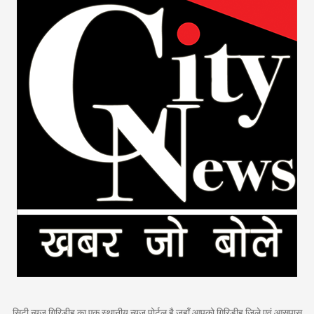
सिटी न्यूज़ गिरिडीह का एक स्थानीय न्यूज़ पोर्टल है जहाँ आपको गिरिडीह जिले एवं आसपास