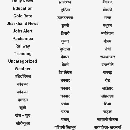
Daily News
झारखण्ड
बेंगाबाद
Education
टूरिज्म
बोकारो
Gold Rate
डालटनगंज
भारत
Jharkhand News
डुमरी
मधुबन
Jobs Alert
तिसरी
मनोरंजन
Pachamba
दुमका
मौसम
Railway
दुर्घटना
रांची
Trending
देवघर
राजधनवार
Uncategorized
देवरी
राजनीति
Weather
देश विदेश
रामगढ़
एडिटोरियल
धनबाद
रोड
कोडरमा
धनबाद
लातेहार
कोडरमा
धनवार
लोहरदगा
क्राइम
पचंबा
शिक्षा
खूंटी
पटना
सड़क
खेल – कूद
पलामू
सरकारी योजना
खोरीमहुआ
पश्चिमी सिंहभूम
सरायकेला-खरसावाँ