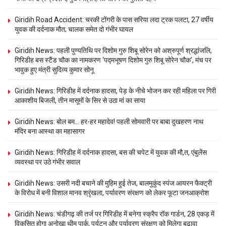
Giridih Road Accident: चरकी टोंगरी के पास सरिया लदा ट्रक पलटा, 27 वर्षीय
युवक की दर्दनाक मौत; चालक समेत दो गंभीर घायल
Giridih News: पहली पुण्यतिथि पर दिशोम गुरु शिबू सोरेन को अश्रुपूर्ण श्रद्धांजलि,
गिरिडीह बस स्टैंड चौक का नामकरण ‘पद्मभूषण दिशोम गुरु शिबू सोरेन चौक’, मंच पर
भावुक हुए मंत्री सुदिव्य कुमार सोनू
Giridih News: गिरिडीह में दर्दनाक हादसा, पेड़ के नीचे भोजन कर रही महिला पर गिरी
आकाशीय बिजली, तीन मासूमों के सिर से उठा मां का साया
Giridih News: बोल बम… हर-हर महादेव! पहली सोमवारी पर बाबा दुखहरण नाथ
मंदिर बना आस्था का महासागर
Giridih News: गिरिडीह में दर्दनाक हादसा, बस की चपेट में युवक की मौ,त, एंबुलेंस
व्यवस्था पर उठे गंभीर सवाल
Giridih News: उसरी नदी बचाने की मुहिम हुई तेज, बालमुकुंद स्पंज आयरन फैक्ट्री
के विरोध में बनी विशाल मानव श्रृंखला, पर्यावरण संरक्षण को लेकर फूटा जनआक्रोश
Giridih News: चंडीगढ़ की तर्ज पर गिरिडीह में बनेगा स्क्रैप रॉक गार्डन, 28 एकड़ में
विकसित होगा अनोखा थीम पार्क, पर्यटन और पर्यावरण संरक्षण को मिलेगा बढ़ावा