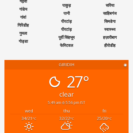
गढ़वा
पाकुड़
सरिया
गांडेय
पानी
साहिबगंज
गांवां
पीरटांड़
सिमडेगा
गिरिडीह
पीरटांड़
स्वास्थ्य
गुमला
पूर्वी सिंहभूम
हज़ारीबाग
गोड्डा
फेस्टिवल
हीरोडीह
GIRIDIH
◉
27°
clear
5:49 am
5:56 pm IST
wed
thu
fri
34/21
32/22
25/20
°C
°C
°C