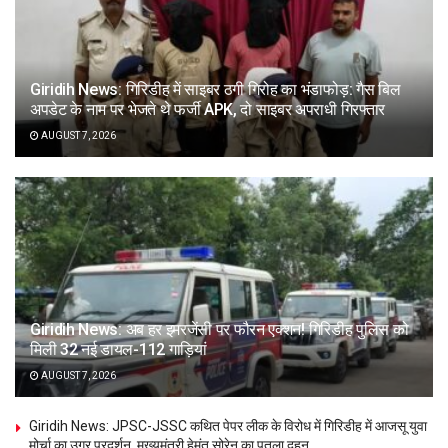
Giridih News: गिरिडीह में साइबर ठगी गिरोह का भंडाफोड़: गैस बिल
अपडेट के नाम पर भेजते थे फर्जी APK, दो साइबर अपराधी गिरफ्तार
AUGUST 7, 2026
Giridih News: अब हर इमरजेंसी पर फौरन एक्शन! गिरिडीह पुलिस को
मिली 32 नई डायल-112 गाड़ियां
AUGUST 7, 2026
Giridih News: JPSC-JSSC कथित पेपर लीक के विरोध में गिरिडीह में आजसू युवा
मोर्चा का उग्र प्रदर्शन, मुख्यमंत्री हेमंत सोरेन का पुतला दहन