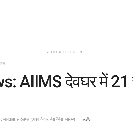
ADVERTISEMENT
वाएं
AIIMS देवघर में 21 जून
A
ा
,
जामताड़ा
,
झारखण्ड
,
दुमका
,
देवघर
,
देश विदेश
,
स्वास्थ्य
A