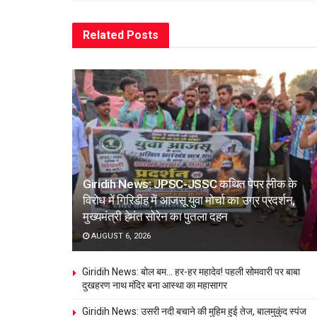
Related
Posts
Giridih News: JPSC-JSSC कथित पेपर लीक के
विरोध में गिरिडीह में आजसू युवा मोर्चा का उग्र प्रदर्शन,
मुख्यमंत्री हेमंत सोरेन का पुतला दहन
AUGUST 6, 2026
Giridih News: बोल बम… हर-हर महादेव! पहली सोमवारी पर बाबा
दुखहरण नाथ मंदिर बना आस्था का महासागर
Giridih News: उसरी नदी बचाने की मुहिम हुई तेज, बालमुकुंद स्पंज