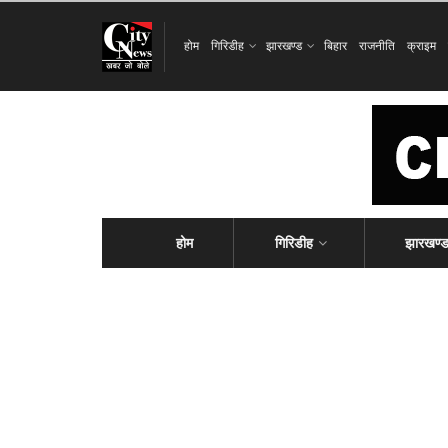
होम
गिरिडीह
झारखण्ड
बिहार
राजनीति
क्राइम
होम
गिरिडीह
झारखण्