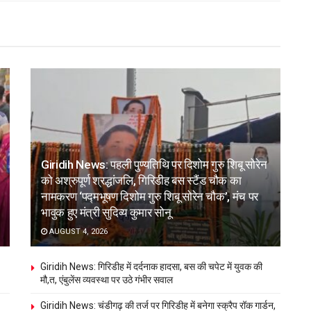
Giridih News: पहली पुण्यतिथि पर दिशोम गुरु शिबू सोरेन
को अश्रुपूर्ण श्रद्धांजलि, गिरिडीह बस स्टैंड चौक का
नामकरण ‘पद्मभूषण दिशोम गुरु शिबू सोरेन चौक’, मंच पर
भावुक हुए मंत्री सुदिव्य कुमार सोनू
AUGUST 4, 2026
Giridih News: गिरिडीह में दर्दनाक हादसा, बस की चपेट में युवक की
मौ,त, एंबुलेंस व्यवस्था पर उठे गंभीर सवाल
Giridih News: चंडीगढ़ की तर्ज पर गिरिडीह में बनेगा स्क्रैप रॉक गार्डन,