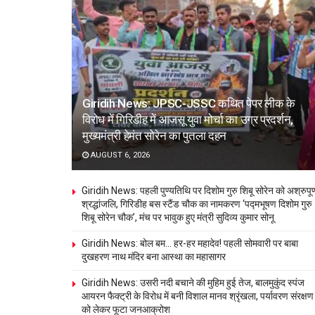
Giridih News: JPSC-JSSC कथित पेपर लीक के
विरोध में गिरिडीह में आजसू युवा मोर्चा का उग्र प्रदर्शन,
मुख्यमंत्री हेमंत सोरेन का पुतला दहन
AUGUST 6, 2026
Giridih News: पहली पुण्यतिथि पर दिशोम गुरु शिबू सोरेन को अश्रुपूर्
श्रद्धांजलि, गिरिडीह बस स्टैंड चौक का नामकरण ‘पद्मभूषण दिशोम गुरु
शिबू सोरेन चौक’, मंच पर भावुक हुए मंत्री सुदिव्य कुमार सोनू
Giridih News: बोल बम… हर-हर महादेव! पहली सोमवारी पर बाबा
दुखहरण नाथ मंदिर बना आस्था का महासागर
Giridih News: उसरी नदी बचाने की मुहिम हुई तेज, बालमुकुंद स्पंज
आयरन फैक्ट्री के विरोध में बनी विशाल मानव श्रृंखला, पर्यावरण संरक्षण
को लेकर फूटा जनआक्रोश