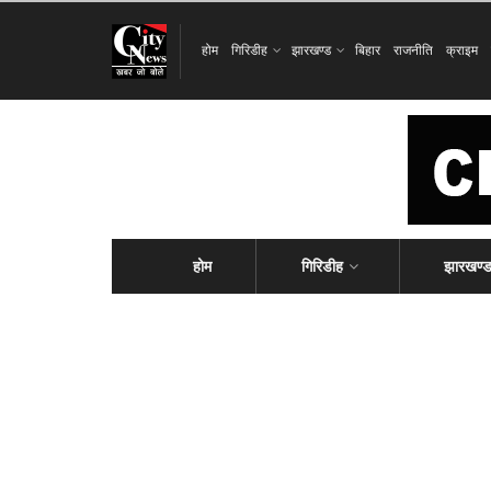
होम
गिरिडीह
झारखण्ड
बिहार
राजनीति
क्राइम
होम
गिरिडीह
झारखण्