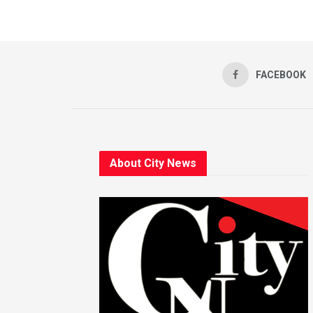
FACEBOOK
About City News