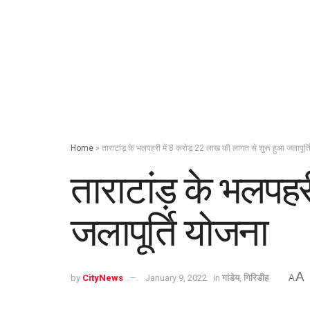
Home
»
ताराटांड़ के भलपहरी में 8 करोड़ 22 लाख की लागत से शुरू हुआ जलापूर्
ताराटांड़ के भलपहर
जलापूर्ति योजना
A
by
CityNews
January 9, 2022
in
गांडेय
,
गिरिडीह
A