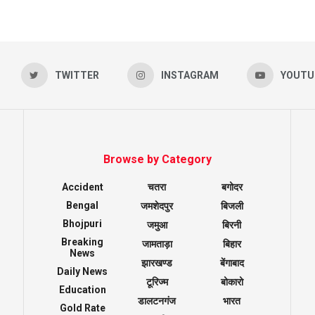
TWITTER
INSTAGRAM
YOUTU
Browse by Category
Accident
चतरा
बगोदर
Bengal
जमशेदपुर
बिजली
Bhojpuri
जमुआ
बिरनी
Breaking
जामताड़ा
बिहार
News
झारखण्ड
बेंगाबाद
Daily News
टूरिज्म
बोकारो
Education
डालटनगंज
भारत
Gold Rate