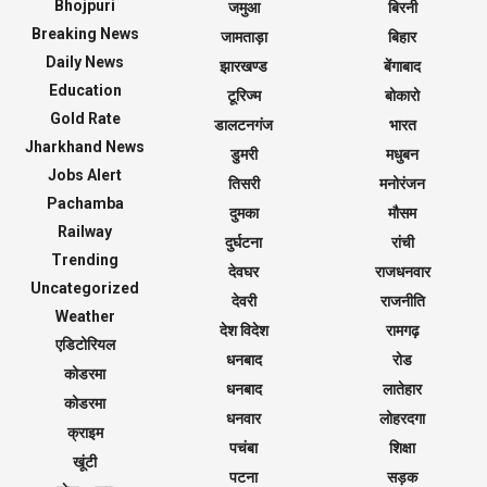
Bhojpuri
जमुआ
बिरनी
Breaking News
जामताड़ा
बिहार
Daily News
झारखण्ड
बेंगाबाद
Education
टूरिज्म
बोकारो
Gold Rate
डालटनगंज
भारत
Jharkhand News
डुमरी
मधुबन
Jobs Alert
तिसरी
मनोरंजन
Pachamba
दुमका
मौसम
Railway
दुर्घटना
रांची
Trending
देवघर
राजधनवार
Uncategorized
देवरी
राजनीति
Weather
देश विदेश
रामगढ़
एडिटोरियल
धनबाद
रोड
कोडरमा
धनबाद
लातेहार
कोडरमा
धनवार
लोहरदगा
क्राइम
पचंबा
शिक्षा
खूंटी
पटना
सड़क