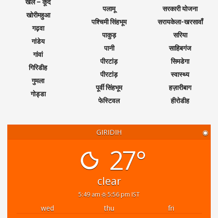
खेल – कूद
पलामू
सरकारी योजना
खोरीमहुआ
पश्चिमी सिंहभूम
सरायकेला-खरसावाँ
गढ़वा
पाकुड़
सरिया
गांडेय
पानी
साहिबगंज
गांवां
पीरटांड़
सिमडेगा
गिरिडीह
पीरटांड़
स्वास्थ्य
गुमला
पूर्वी सिंहभूम
हज़ारीबाग
गोड्डा
फेस्टिवल
हीरोडीह
GIRIDIH
◉
27°
clear
5:49 am
5:56 pm IST
wed
thu
fri