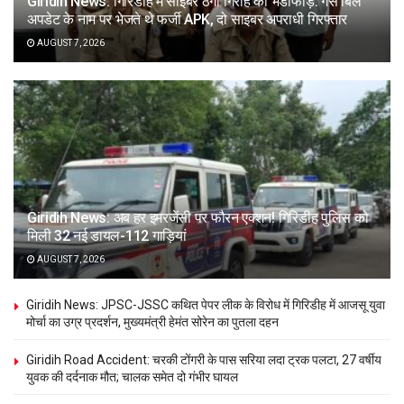
Giridih News: गिरिडीह में साइबर ठगी गिरोह का भंडाफोड़: गैस बिल
अपडेट के नाम पर भेजते थे फर्जी APK, दो साइबर अपराधी गिरफ्तार
AUGUST 7, 2026
Giridih News: अब हर इमरजेंसी पर फौरन एक्शन! गिरिडीह पुलिस को
मिली 32 नई डायल-112 गाड़ियां
AUGUST 7, 2026
Giridih News: JPSC-JSSC कथित पेपर लीक के विरोध में गिरिडीह में आजसू युवा
मोर्चा का उग्र प्रदर्शन, मुख्यमंत्री हेमंत सोरेन का पुतला दहन
Giridih Road Accident: चरकी टोंगरी के पास सरिया लदा ट्रक पलटा, 27 वर्षीय
युवक की दर्दनाक मौत; चालक समेत दो गंभीर घायल