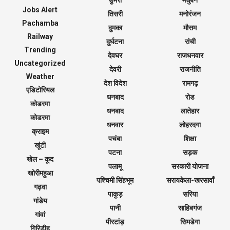
डुमरी
मधुबन
Jobs Alert
तिसरी
मनोरंजन
Pachamba
दुमका
मौसम
Railway
दुर्घटना
रांची
Trending
देवघर
राजधनवार
Uncategorized
देवरी
राजनीति
Weather
देश विदेश
रामगढ़
एडिटोरियल
धनबाद
रोड
कोडरमा
धनबाद
लातेहार
कोडरमा
धनवार
लोहरदगा
क्राइम
पचंबा
शिक्षा
खूंटी
पटना
सड़क
खेल – कूद
पलामू
सरकारी योजना
खोरीमहुआ
पश्चिमी सिंहभूम
सरायकेला-खरसावाँ
गढ़वा
पाकुड़
सरिया
गांडेय
पानी
साहिबगंज
गांवां
पीरटांड़
सिमडेगा
गिरिडीह