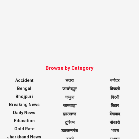
Browse by Category
Accident
चतरा
बगोदर
Bengal
जमशेदपुर
बिजली
Bhojpuri
जमुआ
बिरनी
Breaking News
जामताड़ा
बिहार
Daily News
झारखण्ड
बेंगाबाद
Education
टूरिज्म
बोकारो
Gold Rate
डालटनगंज
भारत
Jharkhand News