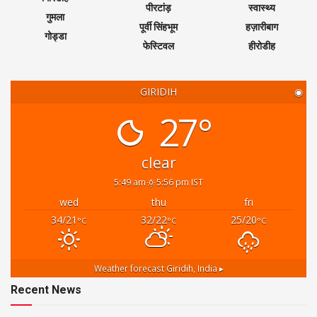
पीरटांड़
स्वास्थ्य
गुमला
पूर्वी सिंहभूम
हज़ारीबाग
गोड्डा
फेस्टिवल
हीरोडीह
GIRIDIH
◉
27°
clear
5:49 am
5:56 pm IST
wed
thu
fri
34/21
32/22
25/20
°C
°C
°C
Weather forecast
Giridih, India ▸
Recent News