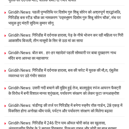
Giridih News: पहली पुण्यतिथि पर दिशोम गुरु शिबू सोरेन को अश्रुपूर्ण श्रद्धांजलि,
गिरिडीह बस स्टैंड चौक का नामकरण ‘पद्मभूषण दिशोम गुरु शिबू सोरेन चौक’, मंच पर
भावुक हुए मंत्री सुदिव्य कुमार सोनू
Giridih News: गिरिडीह में दर्दनाक हादसा, पेड़ के नीचे भोजन कर रही महिला पर गिरी
आकाशीय बिजली, तीन मासूमों के सिर से उठा मां का साया
Giridih News: बोल बम… हर-हर महादेव! पहली सोमवारी पर बाबा दुखहरण नाथ
मंदिर बना आस्था का महासागर
Giridih News: गिरिडीह में दर्दनाक हादसा, बस की चपेट में युवक की मौ,त, एंबुलेंस
व्यवस्था पर उठे गंभीर सवाल
Giridih News: उसरी नदी बचाने की मुहिम हुई तेज, बालमुकुंद स्पंज आयरन फैक्ट्री
के विरोध में बनी विशाल मानव श्रृंखला, पर्यावरण संरक्षण को लेकर फूटा जनआक्रोश
Giridih News: चंडीगढ़ की तर्ज पर गिरिडीह में बनेगा स्क्रैप रॉक गार्डन, 28 एकड़ में
विकसित होगा अनोखा थीम पार्क, पर्यटन और पर्यावरण संरक्षण को मिलेगा बढ़ावा
Giridih News: गिरिडीह में 246 टिन पाम ऑयल चोरी कांड का खुलासा,
अंतरराज्यीय गिरोह के 3 सदस्य गिरफ्तार, पिकअप वाहन और चोरी का माल बरामद