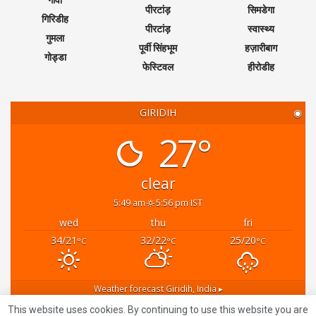
गांवां
पीरटांड़
सिमडेगा
गिरिडीह
पीरटांड़
स्वास्थ्य
गुमला
पूर्वी सिंहभूम
हज़ारीबाग
गोड्डा
फेस्टिवल
हीरोडीह
GIRIDIH
◉
27°
clear
5:49 am
5:56 pm IST
wed
thu
fri
34/21
32/22
25/20
°C
°C
°C
Weather forecast
Giridih, India ▸
Recent News
This website uses cookies. By continuing to use this website you are