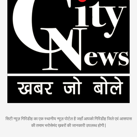
सिटी न्यूज़ गिरिडीह का एक स्थानीय न्यूज़ पोर्टल है जहाँ आपको गिरिडीह जिले एवं आसपास
की तमाम भरोसेमंद ख़बरों की जानकारी उपलब्ध होगी |