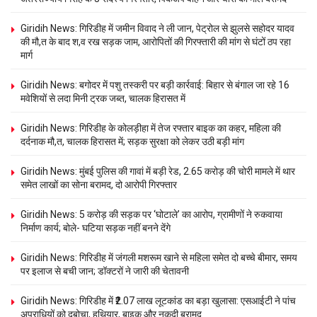
Giridih News: गिरिडीह में जमीन विवाद ने ली जान, पेट्रोल से झुलसे सहोदर यादव
की मौ,त के बाद श,व रख सड़क जाम, आरोपितों की गिरफ्तारी की मांग से घंटों ठप रहा
मार्ग
Giridih News: बगोदर में पशु तस्करी पर बड़ी कार्रवाई: बिहार से बंगाल जा रहे 16
मवेशियों से लदा मिनी ट्रक जब्त, चालक हिरासत में
Giridih News: गिरिडीह के कोलड़ीहा में तेज रफ्तार बाइक का कहर, महिला की
दर्दनाक मौ,त, चालक हिरासत में; सड़क सुरक्षा को लेकर उठी बड़ी मांग
Giridih News: मुंबई पुलिस की गावां में बड़ी रेड, 2.65 करोड़ की चोरी मामले में थार
समेत लाखों का सोना बरामद, दो आरोपी गिरफ्तार
Giridih News: 5 करोड़ की सड़क पर ‘घोटाले’ का आरोप, ग्रामीणों ने रुकवाया
निर्माण कार्य; बोले- घटिया सड़क नहीं बनने देंगे
Giridih News: गिरिडीह में जंगली मशरूम खाने से महिला समेत दो बच्चे बीमार, समय
पर इलाज से बची जान; डॉक्टरों ने जारी की चेतावनी
Giridih News: गिरिडीह में ₹2.07 लाख लूटकांड का बड़ा खुलासा: एसआईटी ने पांच
अपराधियों को दबोचा, हथियार, बाइक और नकदी बरामद