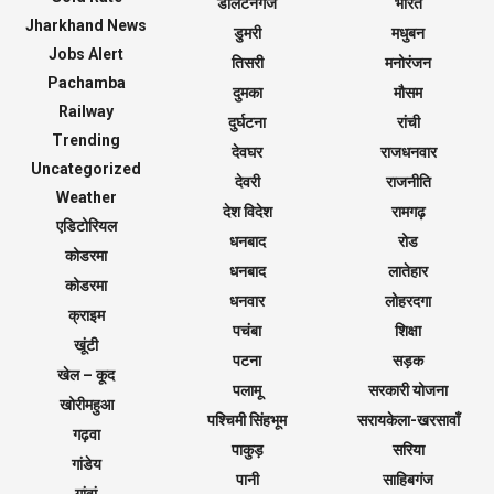
डालटनगंज
भारत
Jharkhand News
डुमरी
मधुबन
Jobs Alert
तिसरी
मनोरंजन
Pachamba
दुमका
मौसम
Railway
दुर्घटना
रांची
Trending
देवघर
राजधनवार
Uncategorized
देवरी
राजनीति
Weather
देश विदेश
रामगढ़
एडिटोरियल
धनबाद
रोड
कोडरमा
धनबाद
लातेहार
कोडरमा
धनवार
लोहरदगा
क्राइम
पचंबा
शिक्षा
खूंटी
पटना
सड़क
खेल – कूद
पलामू
सरकारी योजना
खोरीमहुआ
पश्चिमी सिंहभूम
सरायकेला-खरसावाँ
गढ़वा
पाकुड़
सरिया
गांडेय
पानी
साहिबगंज