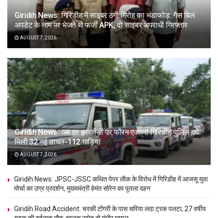
Giridih News: गिरिडीह में साइबर ठगी गिरोह का भंडाफोड़: गैस बिल
अपडेट के नाम पर भेजते थे फर्जी APK, दो साइबर अपराधी गिरफ्तार
AUGUST 7, 2026
Giridih News: अब हर इमरजेंसी पर फौरन एक्शन! गिरिडीह पुलिस को
मिली 32 नई डायल-112 गाड़ियां
AUGUST 7, 2026
Giridih News: JPSC-JSSC कथित पेपर लीक के विरोध में गिरिडीह में आजसू युवा
मोर्चा का उग्र प्रदर्शन, मुख्यमंत्री हेमंत सोरेन का पुतला दहन
Giridih Road Accident: चरकी टोंगरी के पास सरिया लदा ट्रक पलटा, 27 वर्षीय
युवक की दर्दनाक मौत; चालक समेत दो गंभीर घायल