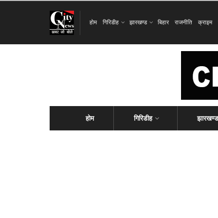
होम
गिरिडीह
झारखण्ड
बिहार
राजनीति
क्राइम
होम
गिरिडीह
झारखण्