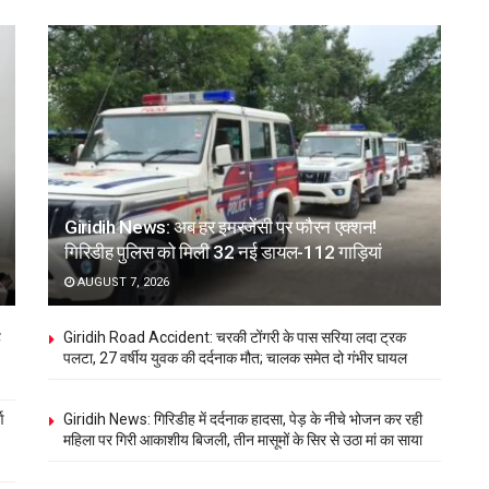
Giridih News: अब हर इमरजेंसी पर फौरन एक्शन!
गिरिडीह पुलिस को मिली 32 नई डायल-112 गाड़ियां
AUGUST 7, 2026
ह
Giridih Road Accident: चरकी टोंगरी के पास सरिया लदा ट्रक
पलटा, 27 वर्षीय युवक की दर्दनाक मौत; चालक समेत दो गंभीर घायल
ण
Giridih News: गिरिडीह में दर्दनाक हादसा, पेड़ के नीचे भोजन कर रही
महिला पर गिरी आकाशीय बिजली, तीन मासूमों के सिर से उठा मां का साया