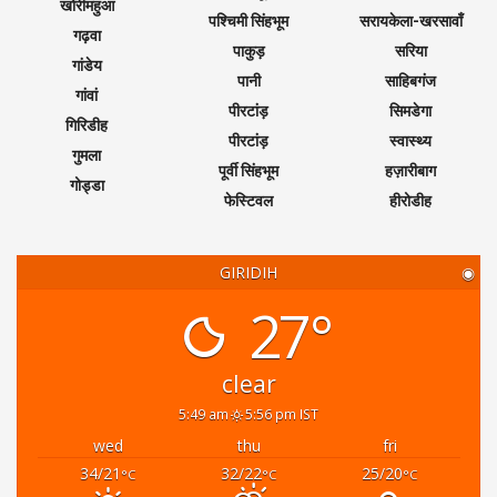
खोरीमहुआ
पश्चिमी सिंहभूम
सरायकेला-खरसावाँ
गढ़वा
पाकुड़
सरिया
गांडेय
पानी
साहिबगंज
गांवां
पीरटांड़
सिमडेगा
गिरिडीह
पीरटांड़
स्वास्थ्य
गुमला
पूर्वी सिंहभूम
हज़ारीबाग
गोड्डा
फेस्टिवल
हीरोडीह
GIRIDIH
◉
27°
clear
5:49 am
5:56 pm IST
wed
thu
fri
34/21
32/22
25/20
°C
°C
°C