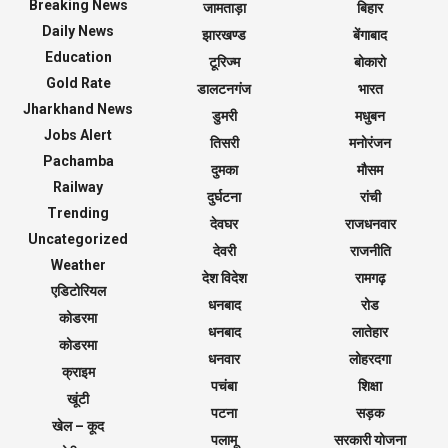
Breaking News
जामताड़ा
बिहार
Daily News
झारखण्ड
बेंगाबाद
Education
टूरिज्म
बोकारो
Gold Rate
डालटनगंज
भारत
Jharkhand News
डुमरी
मधुबन
Jobs Alert
तिसरी
मनोरंजन
Pachamba
दुमका
मौसम
Railway
दुर्घटना
रांची
Trending
देवघर
राजधनवार
Uncategorized
देवरी
राजनीति
Weather
देश विदेश
रामगढ़
एडिटोरियल
धनबाद
रोड
कोडरमा
धनबाद
लातेहार
कोडरमा
धनवार
लोहरदगा
क्राइम
पचंबा
शिक्षा
खूंटी
पटना
सड़क
खेल – कूद
पलामू
सरकारी योजना