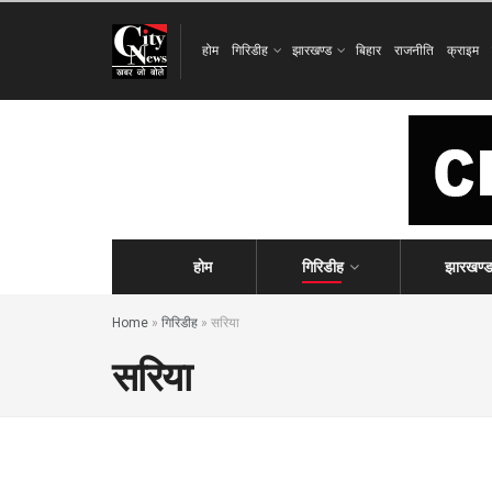
होम
गिरिडीह
झारखण्ड
बिहार
राजनीति
क्राइम
होम
गिरिडीह
झारखण्
Home
»
गिरिडीह
»
सरिया
सरिया