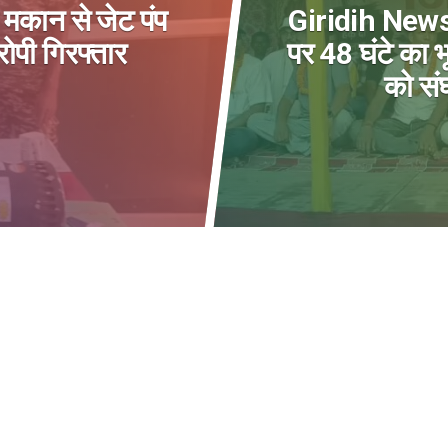
मकान से जेट पंप
Giridih News:
ोपी गिरफ्तार
पर 48 घंटे का
को संघ