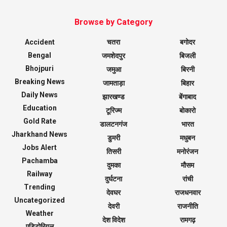
Browse by Category
Accident
चतरा
बगोदर
Bengal
जमशेदपुर
बिजली
Bhojpuri
जमुआ
बिरनी
Breaking News
जामताड़ा
बिहार
Daily News
झारखण्ड
बेंगाबाद
Education
टूरिज्म
बोकारो
Gold Rate
डालटनगंज
भारत
Jharkhand News
डुमरी
मधुबन
Jobs Alert
तिसरी
मनोरंजन
Pachamba
दुमका
मौसम
Railway
दुर्घटना
रांची
Trending
देवघर
राजधनवार
Uncategorized
देवरी
राजनीति
Weather
देश विदेश
रामगढ़
एडिटोरियल