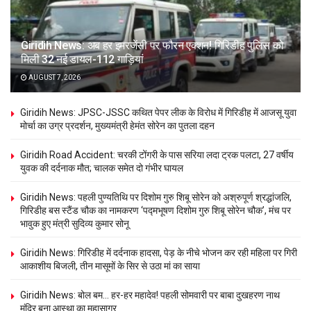
Giridih News: अब हर इमरजेंसी पर फौरन एक्शन! गिरिडीह पुलिस को
मिली 32 नई डायल-112 गाड़ियां
AUGUST 7, 2026
Giridih News: JPSC-JSSC कथित पेपर लीक के विरोध में गिरिडीह में आजसू युवा
मोर्चा का उग्र प्रदर्शन, मुख्यमंत्री हेमंत सोरेन का पुतला दहन
Giridih Road Accident: चरकी टोंगरी के पास सरिया लदा ट्रक पलटा, 27 वर्षीय
युवक की दर्दनाक मौत; चालक समेत दो गंभीर घायल
Giridih News: पहली पुण्यतिथि पर दिशोम गुरु शिबू सोरेन को अश्रुपूर्ण श्रद्धांजलि,
गिरिडीह बस स्टैंड चौक का नामकरण ‘पद्मभूषण दिशोम गुरु शिबू सोरेन चौक’, मंच पर
भावुक हुए मंत्री सुदिव्य कुमार सोनू
Giridih News: गिरिडीह में दर्दनाक हादसा, पेड़ के नीचे भोजन कर रही महिला पर गिरी
आकाशीय बिजली, तीन मासूमों के सिर से उठा मां का साया
Giridih News: बोल बम… हर-हर महादेव! पहली सोमवारी पर बाबा दुखहरण नाथ
मंदिर बना आस्था का महासागर