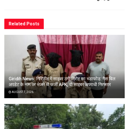
Related
Posts
Giridih News: गिरिडीह में साइबर ठगी गिरोह का भंडाफोड़: गैस बिल
अपडेट के नाम पर भेजते थे फर्जी APK, दो साइबर अपराधी गिरफ्तार
AUGUST 7, 2026