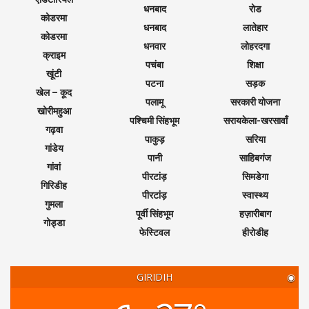
धनबाद
रोड
कोडरमा
धनबाद
लातेहार
कोडरमा
धनवार
लोहरदगा
क्राइम
पचंबा
शिक्षा
खूंटी
पटना
सड़क
खेल – कूद
पलामू
सरकारी योजना
खोरीमहुआ
पश्चिमी सिंहभूम
सरायकेला-खरसावाँ
गढ़वा
पाकुड़
सरिया
गांडेय
पानी
साहिबगंज
गांवां
पीरटांड़
सिमडेगा
गिरिडीह
पीरटांड़
स्वास्थ्य
गुमला
पूर्वी सिंहभूम
हज़ारीबाग
गोड्डा
फेस्टिवल
हीरोडीह
GIRIDIH
◉