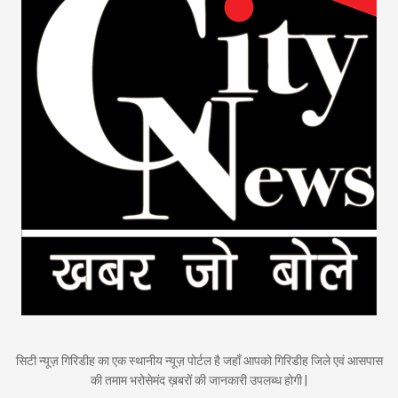
सिटी न्यूज़ गिरिडीह का एक स्थानीय न्यूज़ पोर्टल है जहाँ आपको गिरिडीह जिले एवं आसपास
की तमाम भरोसेमंद ख़बरों की जानकारी उपलब्ध होगी |