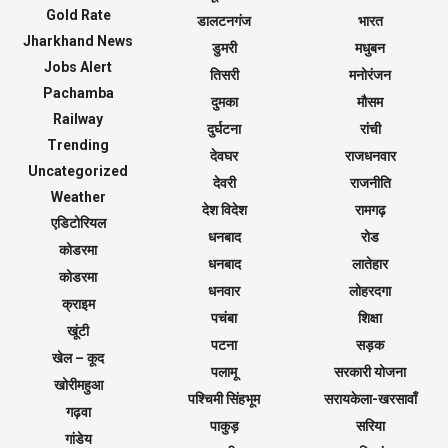
Gold Rate
डालटनगंज
भारत
Jharkhand News
डुमरी
मधुबन
Jobs Alert
तिसरी
मनोरंजन
Pachamba
दुमका
मौसम
Railway
दुर्घटना
रांची
Trending
देवघर
राजधनवार
Uncategorized
देवरी
राजनीति
Weather
देश विदेश
रामगढ़
एडिटोरियल
धनबाद
रोड
कोडरमा
धनबाद
लातेहार
कोडरमा
धनवार
लोहरदगा
क्राइम
पचंबा
शिक्षा
खूंटी
पटना
सड़क
खेल – कूद
पलामू
सरकारी योजना
खोरीमहुआ
पश्चिमी सिंहभूम
सरायकेला-खरसावाँ
गढ़वा
पाकुड़
सरिया
गांडेय