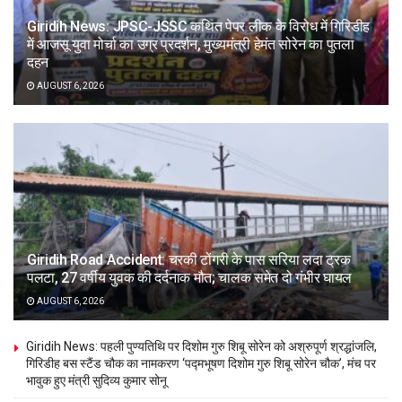
Giridih News: JPSC-JSSC कथित पेपर लीक के विरोध में गिरिडीह
में आजसू युवा मोर्चा का उग्र प्रदर्शन, मुख्यमंत्री हेमंत सोरेन का पुतला
दहन
AUGUST 6, 2026
Giridih Road Accident: चरकी टोंगरी के पास सरिया लदा ट्रक
पलटा, 27 वर्षीय युवक की दर्दनाक मौत; चालक समेत दो गंभीर घायल
AUGUST 6, 2026
Giridih News: पहली पुण्यतिथि पर दिशोम गुरु शिबू सोरेन को अश्रुपूर्ण श्रद्धांजलि,
गिरिडीह बस स्टैंड चौक का नामकरण ‘पद्मभूषण दिशोम गुरु शिबू सोरेन चौक’, मंच पर
भावुक हुए मंत्री सुदिव्य कुमार सोनू