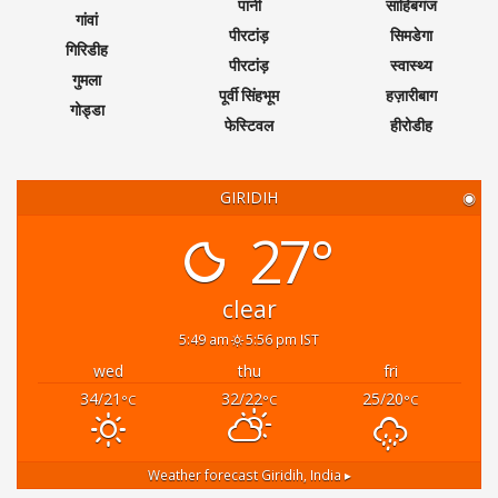
पानी
साहिबगंज
गांवां
पीरटांड़
सिमडेगा
गिरिडीह
पीरटांड़
स्वास्थ्य
गुमला
पूर्वी सिंहभूम
हज़ारीबाग
गोड्डा
फेस्टिवल
हीरोडीह
GIRIDIH
◉
27°
clear
5:49 am
5:56 pm IST
wed
thu
fri
34/21
32/22
25/20
°C
°C
°C
Weather forecast
Giridih, India ▸