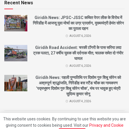
Recent News
Giridih News: JPSC-JSSC कथित पेपर लीक के विरोध में
गिरिडीह में आजसू युवा मोर्चा का उग्र प्रदर्शन, मुख्यमंत्री हेमंत सोरेन
का पुतला दहन
AUGUST 6, 2026
Giridih Road Accident: चरकी टोंगरी के पास सरिया लदा
ट्रक पलटा, 27 वर्षीय युवक की दर्दनाक मौत; चालक समेत दो गंभीर
घायल
AUGUST 6, 2026
Giridih News: पहली पुण्यतिथि पर दिशोम गुरु शिबू सोरेन को
अश्रुपूर्ण श्रद्धांजलि, गिरिडीह बस स्टैंड चौक का नामकरण
‘पद्मभूषण दिशोम गुरु शिबू सोरेन चौक’, मंच पर भावुक हुए मंत्री
सुदिव्य कुमार सोनू
AUGUST 4, 2026
This website uses cookies. By continuing to use this website you are
© 2021
City News Giridih |
Designed By
Nishant
Developed By
Beat Of Life
giving consent to cookies being used. Visit our
Privacy and Cookie