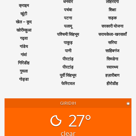
धनवार
लोहरदगा
क्राइम
पचंबा
शिक्षा
खूंटी
पटना
सड़क
खेल – कूद
पलामू
सरकारी योजना
खोरीमहुआ
पश्चिमी सिंहभूम
सरायकेला-खरसावाँ
गढ़वा
पाकुड़
सरिया
गांडेय
पानी
साहिबगंज
गांवां
पीरटांड़
सिमडेगा
गिरिडीह
पीरटांड़
स्वास्थ्य
गुमला
पूर्वी सिंहभूम
हज़ारीबाग
गोड्डा
फेस्टिवल
हीरोडीह
GIRIDIH
◉
27°
clear