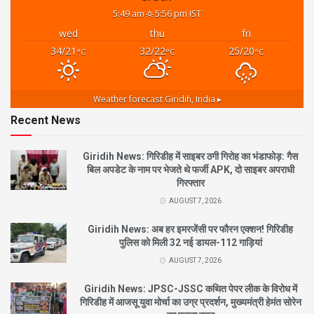
5:49 am
5:56 pm IST
wed
thu
fri
34/21
32/22
25/20
°C
°C
°C
Weather forecast
Giridih, India ▸
Recent News
Giridih News: गिरिडीह में साइबर ठगी गिरोह का भंडाफोड़: गैस
बिल अपडेट के नाम पर भेजते थे फर्जी APK, दो साइबर अपराधी
गिरफ्तार
AUGUST 7, 2026
Giridih News: अब हर इमरजेंसी पर फौरन एक्शन! गिरिडीह
पुलिस को मिली 32 नई डायल-112 गाड़ियां
AUGUST 7, 2026
Giridih News: JPSC-JSSC कथित पेपर लीक के विरोध में
गिरिडीह में आजसू युवा मोर्चा का उग्र प्रदर्शन, मुख्यमंत्री हेमंत सोरेन