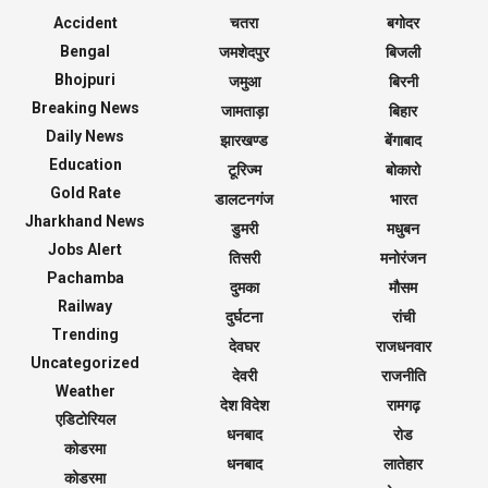
Accident
चतरा
बगोदर
Bengal
जमशेदपुर
बिजली
Bhojpuri
जमुआ
बिरनी
Breaking News
जामताड़ा
बिहार
Daily News
झारखण्ड
बेंगाबाद
Education
टूरिज्म
बोकारो
Gold Rate
डालटनगंज
भारत
Jharkhand News
डुमरी
मधुबन
Jobs Alert
तिसरी
मनोरंजन
Pachamba
दुमका
मौसम
Railway
दुर्घटना
रांची
Trending
देवघर
राजधनवार
Uncategorized
देवरी
राजनीति
Weather
देश विदेश
रामगढ़
एडिटोरियल
धनबाद
रोड
कोडरमा
धनबाद
लातेहार
कोडरमा