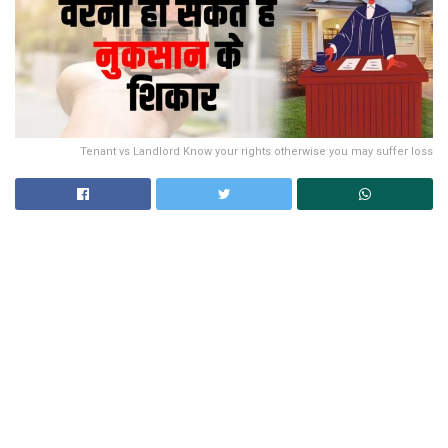
Tenant vs Landlord Know your rights otherwise you may suffer loss