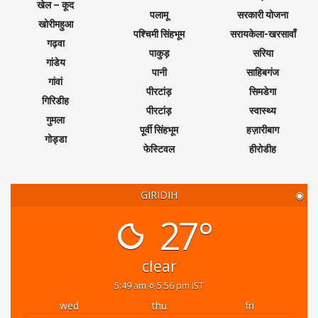
खेल – कूद
पलामू
सरकारी योजना
खोरीमहुआ
पश्चिमी सिंहभूम
सरायकेला-खरसावाँ
गढ़वा
पाकुड़
सरिया
गांडेय
पानी
साहिबगंज
गांवां
पीरटांड़
सिमडेगा
गिरिडीह
पीरटांड़
स्वास्थ्य
गुमला
पूर्वी सिंहभूम
हज़ारीबाग
गोड्डा
फेस्टिवल
हीरोडीह
GIRIDIH
◉
27°
clear
5:49 am
5:56 pm IST
wed
thu
fri