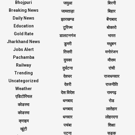
Bhojpuri
जमुआ
बिरनी
Breaking News
जामताड़ा
बिहार
Daily News
झारखण्ड
बेंगाबाद
Education
टूरिज्म
बोकारो
Gold Rate
डालटनगंज
भारत
Jharkhand News
डुमरी
मधुबन
Jobs Alert
तिसरी
मनोरंजन
Pachamba
दुमका
मौसम
Railway
दुर्घटना
रांची
Trending
देवघर
राजधनवार
Uncategorized
देवरी
राजनीति
Weather
देश विदेश
रामगढ़
एडिटोरियल
धनबाद
रोड
कोडरमा
धनबाद
लातेहार
कोडरमा
धनवार
लोहरदगा
क्राइम
पचंबा
शिक्षा
खूंटी
पटना
सड़क