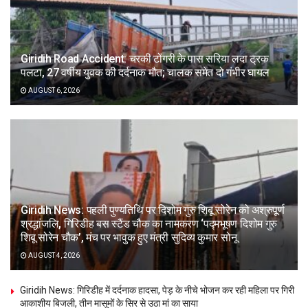
Giridih Road Accident: चरकी टोंगरी के पास सरिया लदा ट्रक
पलटा, 27 वर्षीय युवक की दर्दनाक मौत; चालक समेत दो गंभीर घायल
AUGUST 6, 2026
Giridih News: पहली पुण्यतिथि पर दिशोम गुरु शिबू सोरेन को अश्रुपूर्ण
श्रद्धांजलि, गिरिडीह बस स्टैंड चौक का नामकरण ‘पद्मभूषण दिशोम गुरु
शिबू सोरेन चौक’, मंच पर भावुक हुए मंत्री सुदिव्य कुमार सोनू
AUGUST 4, 2026
Giridih News: गिरिडीह में दर्दनाक हादसा, पेड़ के नीचे भोजन कर रही महिला पर गिरी
आकाशीय बिजली, तीन मासूमों के सिर से उठा मां का साया