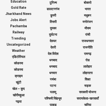
Education
टूरिज्म
बोकारो
Gold Rate
डालटनगंज
भारत
Jharkhand News
डुमरी
मधुबन
Jobs Alert
तिसरी
मनोरंजन
Pachamba
दुमका
मौसम
Railway
दुर्घटना
रांची
Trending
देवघर
राजधनवार
Uncategorized
देवरी
राजनीति
Weather
देश विदेश
रामगढ़
एडिटोरियल
धनबाद
रोड
कोडरमा
धनबाद
लातेहार
कोडरमा
धनवार
लोहरदगा
क्राइम
पचंबा
शिक्षा
खूंटी
पटना
सड़क
खेल – कूद
पलामू
सरकारी योजना
खोरीमहुआ
पश्चिमी सिंहभूम
सरायकेला-खरसावाँ
गढ़वा
पाकुड़
सरिया