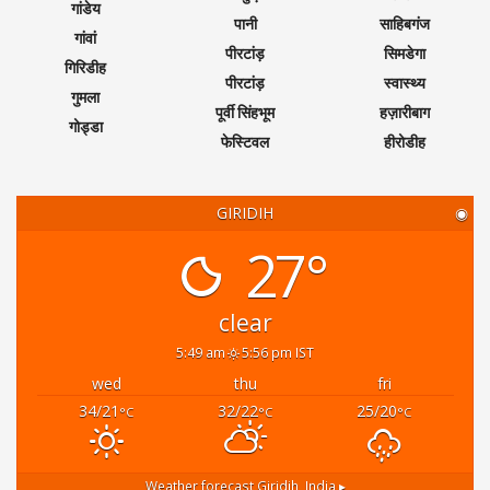
गांडेय
पानी
साहिबगंज
गांवां
पीरटांड़
सिमडेगा
गिरिडीह
पीरटांड़
स्वास्थ्य
गुमला
पूर्वी सिंहभूम
हज़ारीबाग
गोड्डा
फेस्टिवल
हीरोडीह
GIRIDIH
◉
27°
clear
5:49 am
5:56 pm IST
wed
thu
fri
34/21
32/22
25/20
°C
°C
°C
Weather forecast
Giridih, India ▸