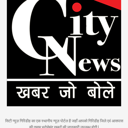
सिटी न्यूज़ गिरिडीह का एक स्थानीय न्यूज़ पोर्टल है जहाँ आपको गिरिडीह जिले एवं आसपास
की तमाम भरोसेमंद ख़बरों की जानकारी उपलब्ध होगी |