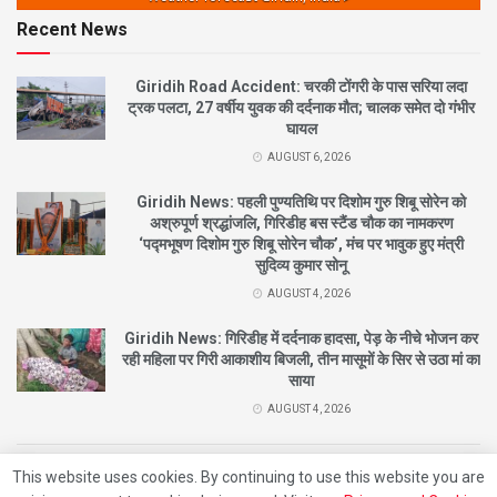
Recent News
Giridih Road Accident: चरकी टोंगरी के पास सरिया लदा
ट्रक पलटा, 27 वर्षीय युवक की दर्दनाक मौत; चालक समेत दो गंभीर
घायल
AUGUST 6, 2026
Giridih News: पहली पुण्यतिथि पर दिशोम गुरु शिबू सोरेन को
अश्रुपूर्ण श्रद्धांजलि, गिरिडीह बस स्टैंड चौक का नामकरण
‘पद्मभूषण दिशोम गुरु शिबू सोरेन चौक’, मंच पर भावुक हुए मंत्री
सुदिव्य कुमार सोनू
AUGUST 4, 2026
Giridih News: गिरिडीह में दर्दनाक हादसा, पेड़ के नीचे भोजन कर
रही महिला पर गिरी आकाशीय बिजली, तीन मासूमों के सिर से उठा मां का
साया
AUGUST 4, 2026
This website uses cookies. By continuing to use this website you are
© 2021
City News Giridih |
Designed By
Nishant
Developed By
Beat Of Life