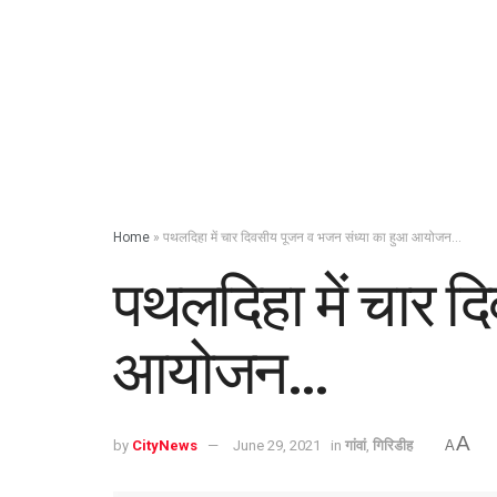
Home
»
पथलदिहा में चार दिवसीय पूजन व भजन संध्या का हुआ आयोजन…
पथलदिहा में चार द
आयोजन…
A
by
CityNews
June 29, 2021
in
गांवां
,
गिरिडीह
A