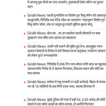
में आजसू युवा मोर्चा का उग्र प्रदर्शन, मुख्यमंत्री हेमंत सोरेन का पुतला
दहन
Giridih News: पहली पुण्यतिथि पर दिशोम गुरु शिबू सोरेन को अश्रुपूर्
श्रद्धांजलि, गिरिडीह बस स्टैंड चौक का नामकरण ‘पद्मभूषण दिशोम गुरु
शिबू सोरेन चौक’, मंच पर भावुक हुए मंत्री सुदिव्य कुमार सोनू
Giridih News: बोल बम… हर-हर महादेव! पहली सोमवारी पर बाबा
दुखहरण नाथ मंदिर बना आस्था का महासागर
Giridih News: उसरी नदी बचाने की मुहिम हुई तेज, बालमुकुंद स्पंज
आयरन फैक्ट्री के विरोध में बनी विशाल मानव श्रृंखला, पर्यावरण संरक्षण
को लेकर फूटा जनआक्रोश
Giridih News: गिरिडीह में 246 टिन पाम ऑयल चोरी कांड का खुलास
अंतरराज्यीय गिरोह के 3 सदस्य गिरफ्तार, पिकअप वाहन और चोरी का
माल बरामद
Giridih News: बगोदर में पशु तस्करी पर बड़ी कार्रवाई: बिहार से बंगाल
जा रहे 16 मवेशियों से लदा मिनी ट्रक जब्त, चालक हिरासत में
Giridih News: मुंबई पुलिस की गावां में बड़ी रेड, 2.65 करोड़ की चोरी
मामले में थार समेत लाखों का सोना बरामद, दो आरोपी गिरफ्तार