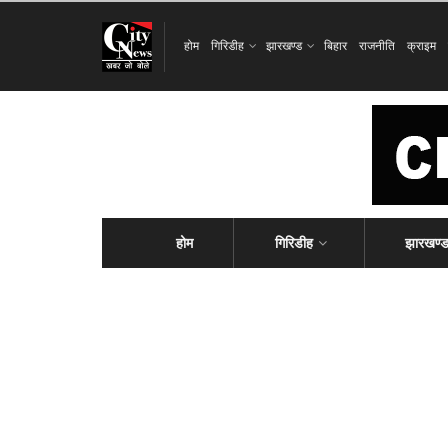
होम
गिरिडीह
झारखण्ड
बिहार
राजनीति
क्राइम
होम
गिरिडीह
झारखण्