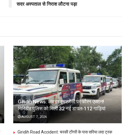
सदर अस्पताल से निराश लौटना पड़ा
Giridih News: अब हर इमरजेंसी पर फौरन एक्शन!
गिरिडीह पुलिस को मिली 32 नई डायल-112 गाड़ियां
AUGUST 7, 2026
ह
Giridih Road Accident: चरकी टोंगरी के पास सरिया लदा ट्रक