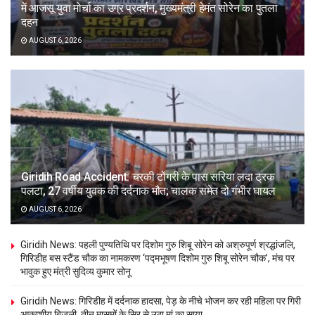
में आजसू युवा मोर्चा का उग्र प्रदर्शन, मुख्यमंत्री हेमंत सोरेन का पुतला
दहन
AUGUST 6, 2026
Giridih Road Accident: चरकी टोंगरी के पास सरिया लदा ट्रक
पलटा, 27 वर्षीय युवक की दर्दनाक मौत; चालक समेत दो गंभीर घायल
AUGUST 6, 2026
Giridih News: पहली पुण्यतिथि पर दिशोम गुरु शिबू सोरेन को अश्रुपूर्ण श्रद्धांजलि,
गिरिडीह बस स्टैंड चौक का नामकरण ‘पद्मभूषण दिशोम गुरु शिबू सोरेन चौक’, मंच पर
भावुक हुए मंत्री सुदिव्य कुमार सोनू
Giridih News: गिरिडीह में दर्दनाक हादसा, पेड़ के नीचे भोजन कर रही महिला पर गिरी
आकाशीय बिजली, तीन मासूमों के सिर से उठा मां का साया