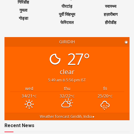
गिरिडीह
पीरटांड़
स्वास्थ्य
गुमला
पूर्वी सिंहभूम
हज़ारीबाग
गोड्डा
फेस्टिवल
हीरोडीह
GIRIDIH
◉
27°
clear
5:49 am
5:56 pm IST
wed
thu
fri
34/21
32/22
25/20
°C
°C
°C
Weather forecast
Giridih, India ▸
Recent News