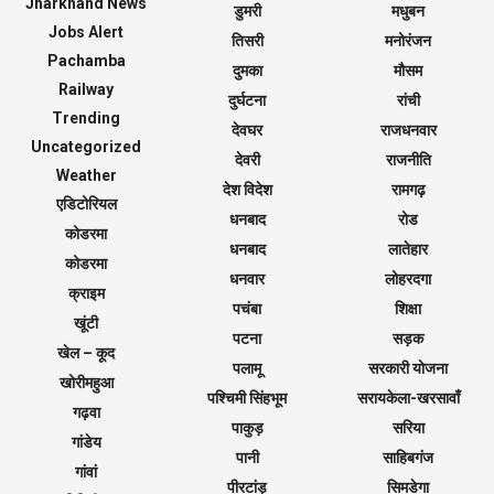
Jharkhand News
डुमरी
मधुबन
Jobs Alert
तिसरी
मनोरंजन
Pachamba
दुमका
मौसम
Railway
दुर्घटना
रांची
Trending
देवघर
राजधनवार
Uncategorized
देवरी
राजनीति
Weather
देश विदेश
रामगढ़
एडिटोरियल
धनबाद
रोड
कोडरमा
धनबाद
लातेहार
कोडरमा
धनवार
लोहरदगा
क्राइम
पचंबा
शिक्षा
खूंटी
पटना
सड़क
खेल – कूद
पलामू
सरकारी योजना
खोरीमहुआ
पश्चिमी सिंहभूम
सरायकेला-खरसावाँ
गढ़वा
पाकुड़
सरिया
गांडेय
पानी
साहिबगंज
गांवां
पीरटांड़
सिमडेगा