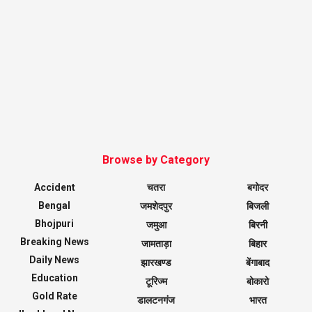
Browse by Category
Accident
चतरा
बगोदर
Bengal
जमशेदपुर
बिजली
Bhojpuri
जमुआ
बिरनी
Breaking News
जामताड़ा
बिहार
Daily News
झारखण्ड
बेंगाबाद
Education
टूरिज्म
बोकारो
Gold Rate
डालटनगंज
भारत