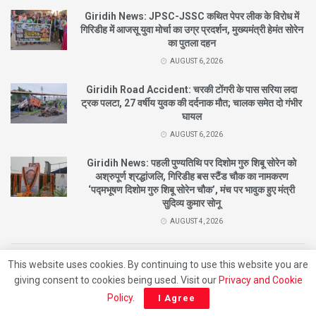
Giridih News: JPSC-JSSC कथित पेपर लीक के विरोध में
गिरिडीह में आजसू युवा मोर्चा का उग्र प्रदर्शन, मुख्यमंत्री हेमंत सोरेन
का पुतला दहन
AUGUST 6, 2026
Giridih Road Accident: चरकी टोंगरी के पास सरिया लदा
ट्रक पलटा, 27 वर्षीय युवक की दर्दनाक मौत; चालक समेत दो गंभीर
घायल
AUGUST 6, 2026
Giridih News: पहली पुण्यतिथि पर दिशोम गुरु शिबू सोरेन को
अश्रुपूर्ण श्रद्धांजलि, गिरिडीह बस स्टैंड चौक का नामकरण
‘पद्मभूषण दिशोम गुरु शिबू सोरेन चौक’, मंच पर भावुक हुए मंत्री
सुदिव्य कुमार सोनू
AUGUST 4, 2026
This website uses cookies. By continuing to use this website you are
© 2021
City News Giridih |
Designed By
Nishant
Developed By
Beat Of Life
giving consent to cookies being used. Visit our
Privacy and Cookie
Entertainment
Policy
.
I Agree