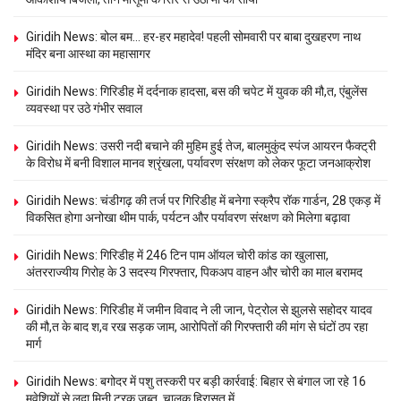
Giridih News: बोल बम… हर-हर महादेव! पहली सोमवारी पर बाबा दुखहरण नाथ
मंदिर बना आस्था का महासागर
Giridih News: गिरिडीह में दर्दनाक हादसा, बस की चपेट में युवक की मौ,त, एंबुलेंस
व्यवस्था पर उठे गंभीर सवाल
Giridih News: उसरी नदी बचाने की मुहिम हुई तेज, बालमुकुंद स्पंज आयरन फैक्ट्री
के विरोध में बनी विशाल मानव श्रृंखला, पर्यावरण संरक्षण को लेकर फूटा जनआक्रोश
Giridih News: चंडीगढ़ की तर्ज पर गिरिडीह में बनेगा स्क्रैप रॉक गार्डन, 28 एकड़ में
विकसित होगा अनोखा थीम पार्क, पर्यटन और पर्यावरण संरक्षण को मिलेगा बढ़ावा
Giridih News: गिरिडीह में 246 टिन पाम ऑयल चोरी कांड का खुलासा,
अंतरराज्यीय गिरोह के 3 सदस्य गिरफ्तार, पिकअप वाहन और चोरी का माल बरामद
Giridih News: गिरिडीह में जमीन विवाद ने ली जान, पेट्रोल से झुलसे सहोदर यादव
की मौ,त के बाद श,व रख सड़क जाम, आरोपितों की गिरफ्तारी की मांग से घंटों ठप रहा
मार्ग
Giridih News: बगोदर में पशु तस्करी पर बड़ी कार्रवाई: बिहार से बंगाल जा रहे 16
मवेशियों से लदा मिनी ट्रक जब्त, चालक हिरासत में