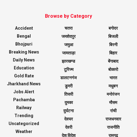
Browse by Category
Accident
चतरा
बगोदर
Bengal
जमशेदपुर
बिजली
Bhojpuri
जमुआ
बिरनी
Breaking News
जामताड़ा
बिहार
Daily News
झारखण्ड
बेंगाबाद
Education
टूरिज्म
बोकारो
Gold Rate
डालटनगंज
भारत
Jharkhand News
डुमरी
मधुबन
Jobs Alert
तिसरी
मनोरंजन
Pachamba
दुमका
मौसम
Railway
दुर्घटना
रांची
Trending
देवघर
राजधनवार
Uncategorized
देवरी
राजनीति
Weather
देश विदेश
रामगढ़