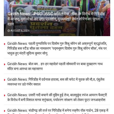
Giridih News: JPSC-JSSC कथित पेपर लीक के विरोध में गिरिडीह
में आजसू युवा मोर्चा का उग्र प्रदर्शन, मुख्यमंत्री हेमंत सोरेन का पुतला
दहन
AUGUST 6, 2026
Giridih News: पहली पुण्यतिथि पर दिशोम गुरु शिबू सोरेन को अश्रुपूर्ण श्रद्धांजलि,
गिरिडीह बस स्टैंड चौक का नामकरण ‘पद्मभूषण दिशोम गुरु शिबू सोरेन चौक’, मंच पर
भावुक हुए मंत्री सुदिव्य कुमार सोनू
Giridih News: बोल बम… हर-हर महादेव! पहली सोमवारी पर बाबा दुखहरण नाथ
मंदिर बना आस्था का महासागर
Giridih News: गिरिडीह में दर्दनाक हादसा, बस की चपेट में युवक की मौ,त, एंबुलेंस
व्यवस्था पर उठे गंभीर सवाल
Giridih News: उसरी नदी बचाने की मुहिम हुई तेज, बालमुकुंद स्पंज आयरन फैक्ट्री
के विरोध में बनी विशाल मानव श्रृंखला, पर्यावरण संरक्षण को लेकर फूटा जनआक्रोश
Giridih News: चंडीगढ़ की तर्ज पर गिरिडीह में बनेगा स्क्रैप रॉक गार्डन, 28 एकड़ में