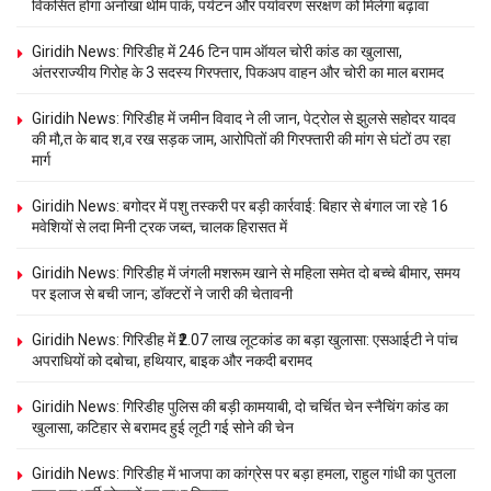
विकसित होगा अनोखा थीम पार्क, पर्यटन और पर्यावरण संरक्षण को मिलेगा बढ़ावा
Giridih News: गिरिडीह में 246 टिन पाम ऑयल चोरी कांड का खुलासा,
अंतरराज्यीय गिरोह के 3 सदस्य गिरफ्तार, पिकअप वाहन और चोरी का माल बरामद
Giridih News: गिरिडीह में जमीन विवाद ने ली जान, पेट्रोल से झुलसे सहोदर यादव
की मौ,त के बाद श,व रख सड़क जाम, आरोपितों की गिरफ्तारी की मांग से घंटों ठप रहा
मार्ग
Giridih News: बगोदर में पशु तस्करी पर बड़ी कार्रवाई: बिहार से बंगाल जा रहे 16
मवेशियों से लदा मिनी ट्रक जब्त, चालक हिरासत में
Giridih News: गिरिडीह में जंगली मशरूम खाने से महिला समेत दो बच्चे बीमार, समय
पर इलाज से बची जान; डॉक्टरों ने जारी की चेतावनी
Giridih News: गिरिडीह में ₹2.07 लाख लूटकांड का बड़ा खुलासा: एसआईटी ने पांच
अपराधियों को दबोचा, हथियार, बाइक और नकदी बरामद
Giridih News: गिरिडीह पुलिस की बड़ी कामयाबी, दो चर्चित चेन स्नैचिंग कांड का
खुलासा, कटिहार से बरामद हुई लूटी गई सोने की चेन
Giridih News: गिरिडीह में भाजपा का कांग्रेस पर बड़ा हमला, राहुल गांधी का पुतला