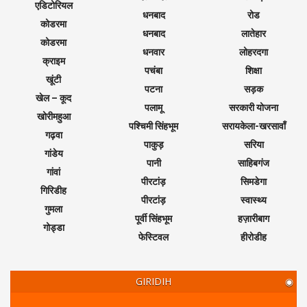
एडिटोरियल
धनबाद
रोड
कोडरमा
धनबाद
लातेहार
कोडरमा
धनवार
लोहरदगा
क्राइम
पचंबा
शिक्षा
खूंटी
पटना
सड़क
खेल – कूद
पलामू
सरकारी योजना
खोरीमहुआ
पश्चिमी सिंहभूम
सरायकेला-खरसावाँ
गढ़वा
पाकुड़
सरिया
गांडेय
पानी
साहिबगंज
गांवां
पीरटांड़
सिमडेगा
गिरिडीह
पीरटांड़
स्वास्थ्य
गुमला
पूर्वी सिंहभूम
हज़ारीबाग
गोड्डा
फेस्टिवल
हीरोडीह
GIRIDIH
◉