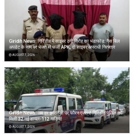
Giridih News: गिरिडीह में साइबर ठगी गिरोह का भंडाफोड़: गैस बिल
अपडेट के नाम पर भेजते थे फर्जी APK, दो साइबर अपराधी गिरफ्तार
AUGUST 7, 2026
Giridih News: अब हर इमरजेंसी पर फौरन एक्शन! गिरिडीह पुलिस को
मिली 32 नई डायल-112 गाड़ियां
AUGUST 7, 2026