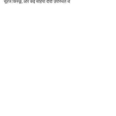
सूरज किस्कू, ओर कई सहिया दीदी उपस्थित थे