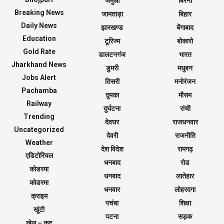
जमुआ
बिरनी
Breaking News
जामताड़ा
बिहार
Daily News
झारखण्ड
बेंगाबाद
Education
टूरिज्म
बोकारो
Gold Rate
डालटनगंज
भारत
Jharkhand News
डुमरी
मधुबन
Jobs Alert
तिसरी
मनोरंजन
Pachamba
दुमका
मौसम
Railway
दुर्घटना
रांची
Trending
देवघर
राजधनवार
Uncategorized
देवरी
राजनीति
Weather
देश विदेश
रामगढ़
एडिटोरियल
धनबाद
रोड
कोडरमा
धनबाद
लातेहार
कोडरमा
धनवार
लोहरदगा
क्राइम
पचंबा
शिक्षा
खूंटी
पटना
सड़क
खेल – कूद