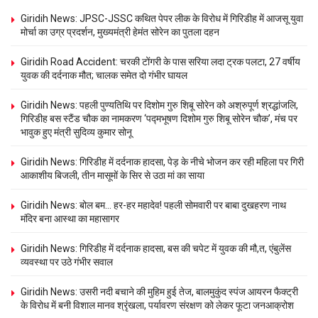
Giridih News: JPSC-JSSC कथित पेपर लीक के विरोध में गिरिडीह में आजसू युवा
मोर्चा का उग्र प्रदर्शन, मुख्यमंत्री हेमंत सोरेन का पुतला दहन
Giridih Road Accident: चरकी टोंगरी के पास सरिया लदा ट्रक पलटा, 27 वर्षीय
युवक की दर्दनाक मौत; चालक समेत दो गंभीर घायल
Giridih News: पहली पुण्यतिथि पर दिशोम गुरु शिबू सोरेन को अश्रुपूर्ण श्रद्धांजलि,
गिरिडीह बस स्टैंड चौक का नामकरण ‘पद्मभूषण दिशोम गुरु शिबू सोरेन चौक’, मंच पर
भावुक हुए मंत्री सुदिव्य कुमार सोनू
Giridih News: गिरिडीह में दर्दनाक हादसा, पेड़ के नीचे भोजन कर रही महिला पर गिरी
आकाशीय बिजली, तीन मासूमों के सिर से उठा मां का साया
Giridih News: बोल बम… हर-हर महादेव! पहली सोमवारी पर बाबा दुखहरण नाथ
मंदिर बना आस्था का महासागर
Giridih News: गिरिडीह में दर्दनाक हादसा, बस की चपेट में युवक की मौ,त, एंबुलेंस
व्यवस्था पर उठे गंभीर सवाल
Giridih News: उसरी नदी बचाने की मुहिम हुई तेज, बालमुकुंद स्पंज आयरन फैक्ट्री
के विरोध में बनी विशाल मानव श्रृंखला, पर्यावरण संरक्षण को लेकर फूटा जनआक्रोश