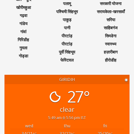
पलामू
सरकारी योजना
खोरीमहुआ
पश्चिमी सिंहभूम
सरायकेला-खरसावाँ
गढ़वा
पाकुड़
सरिया
गांडेय
पानी
साहिबगंज
गांवां
पीरटांड़
सिमडेगा
गिरिडीह
पीरटांड़
स्वास्थ्य
गुमला
पूर्वी सिंहभूम
हज़ारीबाग
गोड्डा
फेस्टिवल
हीरोडीह
GIRIDIH
◉
27°
clear
5:49 am
5:56 pm IST
wed
thu
fri
34/21
32/22
25/20
°C
°C
°C