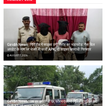
Giridih News: गिरिडीह में साइबर ठगी गिरोह का भंडाफोड़: गैस बिल
अपडेट के नाम पर भेजते थे फर्जी APK, दो साइबर अपराधी गिरफ्तार
AUGUST 7, 2026
Giridih News: अब हर इमरजेंसी पर फौरन एक्शन! गिरिडीह पुलिस को