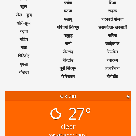
पचंबा
शिक्षा
खूंटी
पटना
सड़क
खेल – कूद
पलामू
सरकारी योजना
खोरीमहुआ
पश्चिमी सिंहभूम
सरायकेला-खरसावाँ
गढ़वा
पाकुड़
सरिया
गांडेय
पानी
साहिबगंज
गांवां
पीरटांड़
सिमडेगा
गिरिडीह
पीरटांड़
स्वास्थ्य
गुमला
पूर्वी सिंहभूम
हज़ारीबाग
गोड्डा
फेस्टिवल
हीरोडीह
GIRIDIH
◉
27°
clear
5:49 am
5:56 pm IST