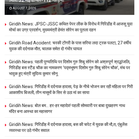
मिली 32 नई डायल-112 गाड़ियां
AUGUST 7, 2026
Giridih News: JPSC-JSSC कथित पेपर लीक के विरोध में गिरिडीह में आजसू युवा
मोर्चा का उग्र प्रदर्शन, मुख्यमंत्री हेमंत सोरेन का पुतला दहन
Giridih Road Accident: चरकी टोंगरी के पास सरिया लदा ट्रक पलटा, 27 वर्षीय
युवक की दर्दनाक मौत; चालक समेत दो गंभीर घायल
Giridih News: पहली पुण्यतिथि पर दिशोम गुरु शिबू सोरेन को अश्रुपूर्ण श्रद्धांजलि,
गिरिडीह बस स्टैंड चौक का नामकरण ‘पद्मभूषण दिशोम गुरु शिबू सोरेन चौक’, मंच पर
भावुक हुए मंत्री सुदिव्य कुमार सोनू
Giridih News: गिरिडीह में दर्दनाक हादसा, पेड़ के नीचे भोजन कर रही महिला पर गिरी
आकाशीय बिजली, तीन मासूमों के सिर से उठा मां का साया
Giridih News: बोल बम… हर-हर महादेव! पहली सोमवारी पर बाबा दुखहरण नाथ
मंदिर बना आस्था का महासागर
Giridih News: गिरिडीह में दर्दनाक हादसा, बस की चपेट में युवक की मौ,त, एंबुलेंस
व्यवस्था पर उठे गंभीर सवाल