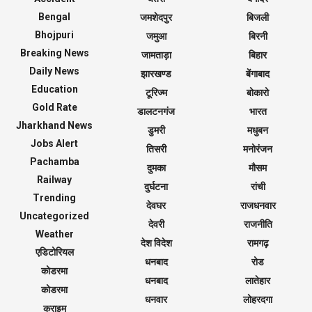
Bengal
जमशेदपुर
बिजली
Bhojpuri
जमुआ
बिरनी
Breaking News
जामताड़ा
बिहार
Daily News
झारखण्ड
बेंगाबाद
Education
टूरिज्म
बोकारो
Gold Rate
डालटनगंज
भारत
Jharkhand News
डुमरी
मधुबन
Jobs Alert
तिसरी
मनोरंजन
Pachamba
दुमका
मौसम
Railway
दुर्घटना
रांची
Trending
देवघर
राजधनवार
Uncategorized
देवरी
राजनीति
Weather
देश विदेश
रामगढ़
एडिटोरियल
धनबाद
रोड
कोडरमा
धनबाद
लातेहार
कोडरमा
धनवार
लोहरदगा
क्राइम