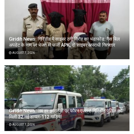
Giridih News: गिरिडीह में साइबर ठगी गिरोह का भंडाफोड़: गैस बिल
अपडेट के नाम पर भेजते थे फर्जी APK, दो साइबर अपराधी गिरफ्तार
AUGUST 7, 2026
Giridih News: अब हर इमरजेंसी पर फौरन एक्शन! गिरिडीह पुलिस को
मिली 32 नई डायल-112 गाड़ियां
AUGUST 7, 2026