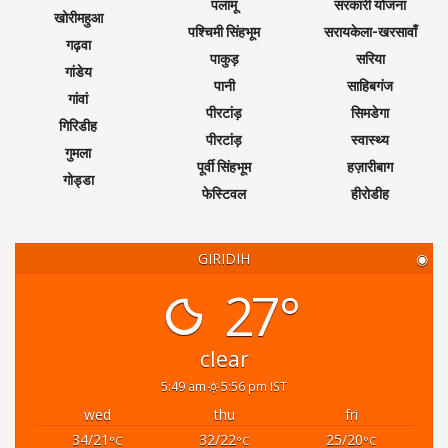
पलामू
सरकारी योजना
खोरीमहुआ
पश्चिमी सिंहभूम
सरायकेला-खरसावाँ
गढ़वा
पाकुड़
सरिया
गांडेय
पानी
साहिबगंज
गांवां
पीरटांड़
सिमडेगा
गिरिडीह
पीरटांड़
स्वास्थ्य
गुमला
पूर्वी सिंहभूम
हज़ारीबाग
गोड्डा
फेस्टिवल
हीरोडीह
GIRIDIH
◉
27°
clear
5:49 am
5:56 pm IST
wed
thu
fri
34/21
32/22
25/20
°C
°C
°C