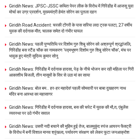
Giridih News: JPSC-JSSC कथित पेपर लीक के विरोध में गिरिडीह में आजसू युवा
मोर्चा का उग्र प्रदर्शन, मुख्यमंत्री हेमंत सोरेन का पुतला दहन
Giridih Road Accident: चरकी टोंगरी के पास सरिया लदा ट्रक पलटा, 27 वर्षीय
युवक की दर्दनाक मौत; चालक समेत दो गंभीर घायल
Giridih News: पहली पुण्यतिथि पर दिशोम गुरु शिबू सोरेन को अश्रुपूर्ण श्रद्धांजलि,
गिरिडीह बस स्टैंड चौक का नामकरण ‘पद्मभूषण दिशोम गुरु शिबू सोरेन चौक’, मंच पर
भावुक हुए मंत्री सुदिव्य कुमार सोनू
Giridih News: गिरिडीह में दर्दनाक हादसा, पेड़ के नीचे भोजन कर रही महिला पर गिरी
आकाशीय बिजली, तीन मासूमों के सिर से उठा मां का साया
Giridih News: बोल बम… हर-हर महादेव! पहली सोमवारी पर बाबा दुखहरण नाथ
मंदिर बना आस्था का महासागर
Giridih News: गिरिडीह में दर्दनाक हादसा, बस की चपेट में युवक की मौ,त, एंबुलेंस
व्यवस्था पर उठे गंभीर सवाल
Giridih News: उसरी नदी बचाने की मुहिम हुई तेज, बालमुकुंद स्पंज आयरन फैक्ट्री
के विरोध में बनी विशाल मानव श्रृंखला, पर्यावरण संरक्षण को लेकर फूटा जनआक्रोश