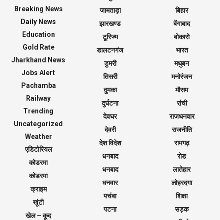
Breaking News
जामताड़ा
बिहार
Daily News
झारखण्ड
बेंगाबाद
Education
टूरिज्म
बोकारो
Gold Rate
डालटनगंज
भारत
Jharkhand News
डुमरी
मधुबन
Jobs Alert
तिसरी
मनोरंजन
Pachamba
दुमका
मौसम
Railway
दुर्घटना
रांची
Trending
देवघर
राजधनवार
Uncategorized
देवरी
राजनीति
Weather
देश विदेश
रामगढ़
एडिटोरियल
धनबाद
रोड
कोडरमा
धनबाद
लातेहार
कोडरमा
धनवार
लोहरदगा
क्राइम
पचंबा
शिक्षा
खूंटी
पटना
सड़क
खेल – कूद