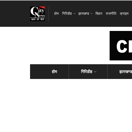
होम
गिरिडीह
झारखण्ड
बिहार
राजनीति
क्राइम
होम
गिरिडीह
झारखण्