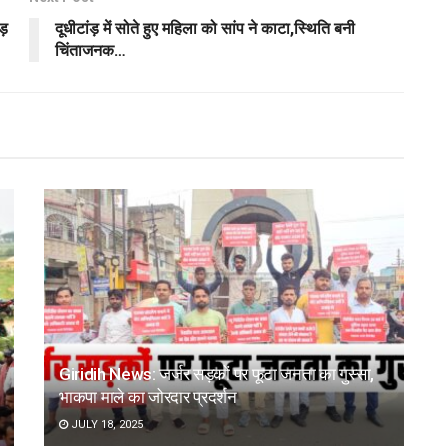
ड़
दूधीटांड़ में सोते हुए महिला को सांप ने काटा,स्थिति बनी
चिंताजनक…
Giridih News: जर्जर सड़कों पर फूटा जनता का गुस्सा,
भाकपा माले का जोरदार प्रदर्शन
JULY 18, 2025