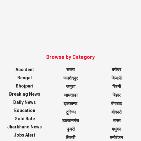
Browse by Category
Accident
चतरा
बगोदर
Bengal
जमशेदपुर
बिजली
Bhojpuri
जमुआ
बिरनी
Breaking News
जामताड़ा
बिहार
Daily News
झारखण्ड
बेंगाबाद
Education
टूरिज्म
बोकारो
Gold Rate
डालटनगंज
भारत
Jharkhand News
डुमरी
मधुबन
Jobs Alert
तिसरी
मनोरंजन