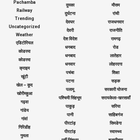
Pachamba
दुमका
मौसम
Railway
दुर्घटना
रांची
Trending
देवघर
राजधनवार
Uncategorized
देवरी
राजनीति
Weather
देश विदेश
रामगढ़
एडिटोरियल
धनबाद
रोड
कोडरमा
धनबाद
लातेहार
कोडरमा
धनवार
लोहरदगा
क्राइम
पचंबा
शिक्षा
खूंटी
पटना
सड़क
खेल – कूद
पलामू
सरकारी योजना
खोरीमहुआ
पश्चिमी सिंहभूम
सरायकेला-खरसावाँ
गढ़वा
पाकुड़
सरिया
गांडेय
पानी
साहिबगंज
गांवां
पीरटांड़
सिमडेगा
गिरिडीह
पीरटांड़
स्वास्थ्य
गुमला