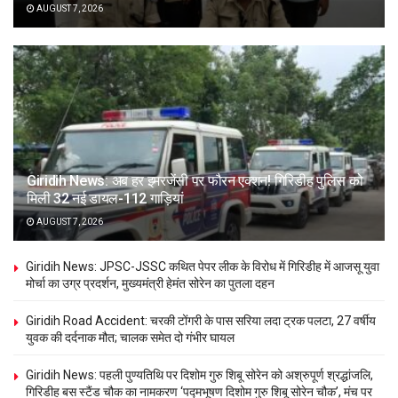
AUGUST 7, 2026
Giridih News: अब हर इमरजेंसी पर फौरन एक्शन! गिरिडीह पुलिस को
मिली 32 नई डायल-112 गाड़ियां
AUGUST 7, 2026
Giridih News: JPSC-JSSC कथित पेपर लीक के विरोध में गिरिडीह में आजसू युवा
मोर्चा का उग्र प्रदर्शन, मुख्यमंत्री हेमंत सोरेन का पुतला दहन
Giridih Road Accident: चरकी टोंगरी के पास सरिया लदा ट्रक पलटा, 27 वर्षीय
युवक की दर्दनाक मौत; चालक समेत दो गंभीर घायल
Giridih News: पहली पुण्यतिथि पर दिशोम गुरु शिबू सोरेन को अश्रुपूर्ण श्रद्धांजलि,
गिरिडीह बस स्टैंड चौक का नामकरण ‘पद्मभूषण दिशोम गुरु शिबू सोरेन चौक’, मंच पर