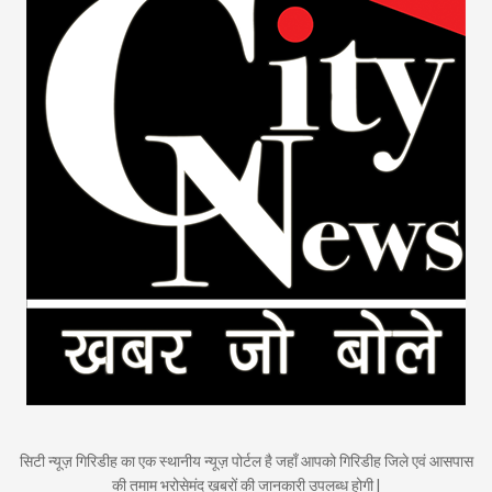
सिटी न्यूज़ गिरिडीह का एक स्थानीय न्यूज़ पोर्टल है जहाँ आपको गिरिडीह जिले एवं आसपास
की तमाम भरोसेमंद ख़बरों की जानकारी उपलब्ध होगी |