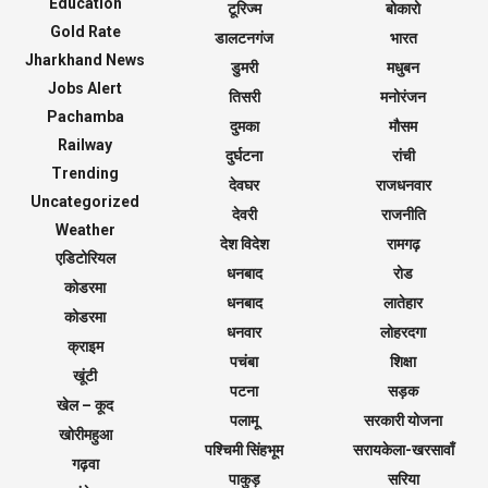
Education
टूरिज्म
बोकारो
Gold Rate
डालटनगंज
भारत
Jharkhand News
डुमरी
मधुबन
Jobs Alert
तिसरी
मनोरंजन
Pachamba
दुमका
मौसम
Railway
दुर्घटना
रांची
Trending
देवघर
राजधनवार
Uncategorized
देवरी
राजनीति
Weather
देश विदेश
रामगढ़
एडिटोरियल
धनबाद
रोड
कोडरमा
धनबाद
लातेहार
कोडरमा
धनवार
लोहरदगा
क्राइम
पचंबा
शिक्षा
खूंटी
पटना
सड़क
खेल – कूद
पलामू
सरकारी योजना
खोरीमहुआ
पश्चिमी सिंहभूम
सरायकेला-खरसावाँ
गढ़वा
पाकुड़
सरिया