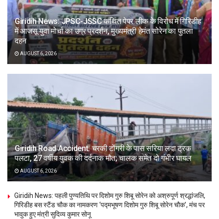
Giridih News: JPSC-JSSC कथित पेपर लीक के विरोध में गिरिडीह
में आजसू युवा मोर्चा का उग्र प्रदर्शन, मुख्यमंत्री हेमंत सोरेन का पुतला
दहन
AUGUST 6, 2026
Giridih Road Accident: चरकी टोंगरी के पास सरिया लदा ट्रक
पलटा, 27 वर्षीय युवक की दर्दनाक मौत; चालक समेत दो गंभीर घायल
AUGUST 6, 2026
Giridih News: पहली पुण्यतिथि पर दिशोम गुरु शिबू सोरेन को अश्रुपूर्ण श्रद्धांजलि,
गिरिडीह बस स्टैंड चौक का नामकरण ‘पद्मभूषण दिशोम गुरु शिबू सोरेन चौक’, मंच पर
भावुक हुए मंत्री सुदिव्य कुमार सोनू