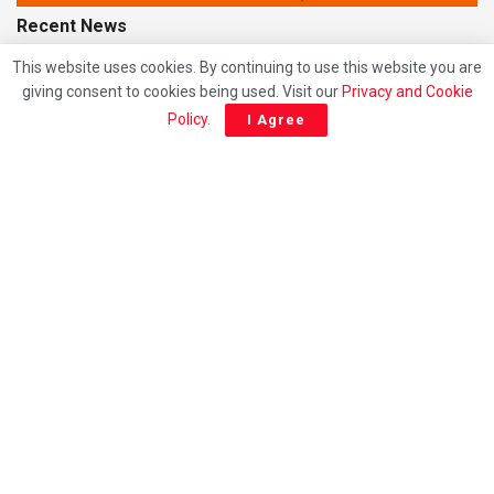
Recent News
This website uses cookies. By continuing to use this website you are
Giridih News: JPSC-JSSC कथित पेपर लीक के विरोध में
giving consent to cookies being used. Visit our
Privacy and Cookie
गिरिडीह में आजसू युवा मोर्चा का उग्र प्रदर्शन, मुख्यमंत्री हेमंत सोरेन
Policy
.
I Agree
का पुतला दहन
AUGUST 6, 2026
Giridih Road Accident: चरकी टोंगरी के पास सरिया लदा
ट्रक पलटा, 27 वर्षीय युवक की दर्दनाक मौत; चालक समेत दो गंभीर
घायल
AUGUST 6, 2026
Giridih News: पहली पुण्यतिथि पर दिशोम गुरु शिबू सोरेन को
अश्रुपूर्ण श्रद्धांजलि, गिरिडीह बस स्टैंड चौक का नामकरण
‘पद्मभूषण दिशोम गुरु शिबू सोरेन चौक’, मंच पर भावुक हुए मंत्री
सुदिव्य कुमार सोनू
AUGUST 4, 2026
© 2021
City News Giridih |
Designed By
Nishant
Developed By
Beat Of Life