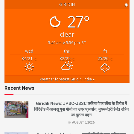
GIRIDIH
◉
27°
clear
5:49 am
5:56 pm IST
wed
thu
fri
34/21
32/22
25/20
°C
°C
°C
Weather forecast
Giridih, India ▸
Recent News
Giridih News: JPSC-JSSC कथित पेपर लीक के विरोध में
गिरिडीह में आजसू युवा मोर्चा का उग्र प्रदर्शन, मुख्यमंत्री हेमंत सोरेन
का पुतला दहन
AUGUST 6, 2026