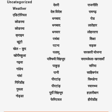
Uncategorized
देवरी
राजनीति
Weather
देश विदेश
रामगढ़
एडिटोरियल
धनबाद
रोड
कोडरमा
धनबाद
लातेहार
कोडरमा
धनवार
लोहरदगा
क्राइम
पचंबा
शिक्षा
खूंटी
पटना
सड़क
खेल – कूद
पलामू
सरकारी योजना
खोरीमहुआ
पश्चिमी सिंहभूम
सरायकेला-खरसावाँ
गढ़वा
पाकुड़
सरिया
गांडेय
पानी
साहिबगंज
गांवां
पीरटांड़
सिमडेगा
गिरिडीह
पीरटांड़
स्वास्थ्य
गुमला
पूर्वी सिंहभूम
हज़ारीबाग
गोड्डा
फेस्टिवल
हीरोडीह