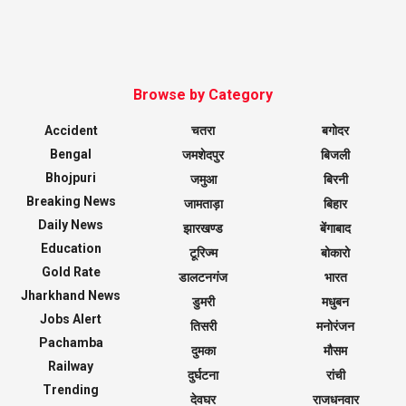
Browse by Category
Accident
चतरा
बगोदर
Bengal
जमशेदपुर
बिजली
Bhojpuri
जमुआ
बिरनी
Breaking News
जामताड़ा
बिहार
Daily News
झारखण्ड
बेंगाबाद
Education
टूरिज्म
बोकारो
Gold Rate
डालटनगंज
भारत
Jharkhand News
डुमरी
मधुबन
Jobs Alert
तिसरी
मनोरंजन
Pachamba
दुमका
मौसम
Railway
दुर्घटना
रांची
Trending
देवघर
राजधनवार