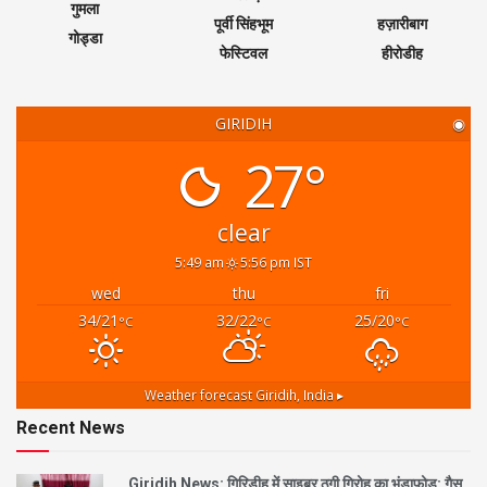
गुमला
पूर्वी सिंहभूम
हज़ारीबाग
गोड्डा
फेस्टिवल
हीरोडीह
GIRIDIH
◉
27°
clear
5:49 am
5:56 pm IST
wed
thu
fri
34/21
32/22
25/20
°C
°C
°C
Weather forecast
Giridih, India ▸
Recent News
Giridih News: गिरिडीह में साइबर ठगी गिरोह का भंडाफोड़: गैस