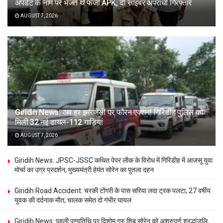
अपडेट के नाम पर भेजते थे फर्जी APK, दो साइबर अपराधी गिरफ्तार
AUGUST 7, 2026
Giridih News: अब हर इमरजेंसी पर फौरन एक्शन! गिरिडीह पुलिस को
मिली 32 नई डायल-112 गाड़ियां
AUGUST 7, 2026
Giridih News: JPSC-JSSC कथित पेपर लीक के विरोध में गिरिडीह में आजसू युवा
मोर्चा का उग्र प्रदर्शन, मुख्यमंत्री हेमंत सोरेन का पुतला दहन
Giridih Road Accident: चरकी टोंगरी के पास सरिया लदा ट्रक पलटा, 27 वर्षीय
युवक की दर्दनाक मौत; चालक समेत दो गंभीर घायल
Giridih News: पहली पुण्यतिथि पर दिशोम गुरु शिबू सोरेन को अश्रुपूर्ण श्रद्धांजलि,