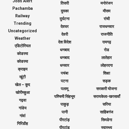
Jobs Alert
तिसरी
मनोरंजन
Pachamba
दुमका
मौसम
Railway
दुर्घटना
रांची
Trending
देवघर
राजधनवार
Uncategorized
देवरी
राजनीति
Weather
देश विदेश
रामगढ़
एडिटोरियल
धनबाद
रोड
कोडरमा
धनबाद
लातेहार
कोडरमा
धनवार
लोहरदगा
क्राइम
पचंबा
शिक्षा
खूंटी
पटना
सड़क
खेल – कूद
पलामू
सरकारी योजना
खोरीमहुआ
पश्चिमी सिंहभूम
सरायकेला-खरसावाँ
गढ़वा
पाकुड़
सरिया
गांडेय
पानी
साहिबगंज
गांवां
पीरटांड़
सिमडेगा
गिरिडीह
पीरटांड़
स्वास्थ्य