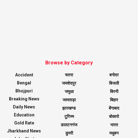
Browse by Category
Accident
चतरा
बगोदर
Bengal
जमशेदपुर
बिजली
Bhojpuri
जमुआ
बिरनी
Breaking News
जामताड़ा
बिहार
Daily News
झारखण्ड
बेंगाबाद
Education
टूरिज्म
बोकारो
Gold Rate
डालटनगंज
भारत
Jharkhand News
डुमरी
मधुबन