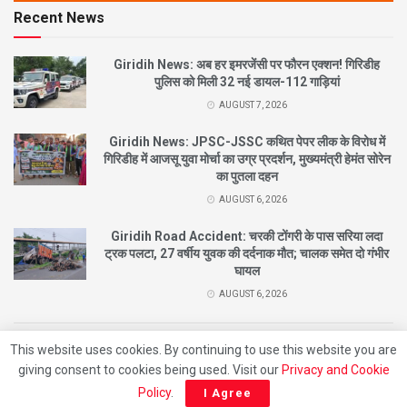
Recent News
Giridih News: अब हर इमरजेंसी पर फौरन एक्शन! गिरिडीह
पुलिस को मिली 32 नई डायल-112 गाड़ियां
AUGUST 7, 2026
Giridih News: JPSC-JSSC कथित पेपर लीक के विरोध में
गिरिडीह में आजसू युवा मोर्चा का उग्र प्रदर्शन, मुख्यमंत्री हेमंत सोरेन
का पुतला दहन
AUGUST 6, 2026
Giridih Road Accident: चरकी टोंगरी के पास सरिया लदा
ट्रक पलटा, 27 वर्षीय युवक की दर्दनाक मौत; चालक समेत दो गंभीर
घायल
AUGUST 6, 2026
This website uses cookies. By continuing to use this website you are
© 2021
City News Giridih |
Designed By
Nishant
Developed By
Beat Of Life
giving consent to cookies being used. Visit our
Privacy and Cookie
Entertainment
Policy
.
I Agree