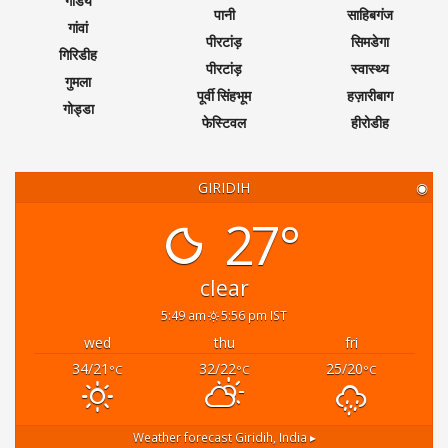
गांडेय
पानी
साहिबगंज
गांवां
पीरटांड़
सिमडेगा
गिरिडीह
पीरटांड़
स्वास्थ्य
गुमला
पूर्वी सिंहभूम
हज़ारीबाग
गोड्डा
फेस्टिवल
हीरोडीह
GIRIDIH
◉
27°
clear
5:49 am
5:56 pm IST
wed
thu
fri
34/21
32/22
25/20
°C
°C
°C
Weather forecast
Giridih, India ▸