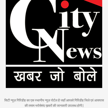
सिटी न्यूज़ गिरिडीह का एक स्थानीय न्यूज़ पोर्टल है जहाँ आपको गिरिडीह जिले एवं आसपास
की तमाम भरोसेमंद ख़बरों की जानकारी उपलब्ध होगी |