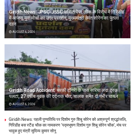
Giridih News: JPSC-JSSC कथित पेपर लीक के विरोध में गिरिडीह
में आजसू युवा मोर्चा का उग्र प्रदर्शन, मुख्यमंत्री हेमंत सोरेन का पुतला
दहन
AUGUST 6, 2026
Giridih Road Accident: चरकी टोंगरी के पास सरिया लदा ट्रक
पलटा, 27 वर्षीय युवक की दर्दनाक मौत; चालक समेत दो गंभीर घायल
AUGUST 6, 2026
Giridih News: पहली पुण्यतिथि पर दिशोम गुरु शिबू सोरेन को अश्रुपूर्ण श्रद्धांजलि,
गिरिडीह बस स्टैंड चौक का नामकरण ‘पद्मभूषण दिशोम गुरु शिबू सोरेन चौक’, मंच पर
भावुक हुए मंत्री सुदिव्य कुमार सोनू