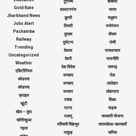
टूरिज्म
बोकारो
Gold Rate
डालटनगंज
भारत
Jharkhand News
डुमरी
मधुबन
Jobs Alert
तिसरी
मनोरंजन
Pachamba
दुमका
मौसम
Railway
दुर्घटना
रांची
Trending
देवघर
राजधनवार
Uncategorized
देवरी
राजनीति
Weather
देश विदेश
रामगढ़
एडिटोरियल
धनबाद
रोड
कोडरमा
धनबाद
लातेहार
कोडरमा
धनवार
लोहरदगा
क्राइम
पचंबा
शिक्षा
खूंटी
पटना
सड़क
खेल – कूद
पलामू
सरकारी योजना
खोरीमहुआ
पश्चिमी सिंहभूम
सरायकेला-खरसावाँ
गढ़वा
पाकुड़
सरिया