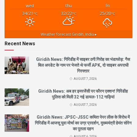
wed
thu
fri
34/21
32/22
25/20
°C
°C
°C
Weather forecast
Giridih, India ▸
Recent News
Giridih News: गिरिडीह में साइबर ठगी गिरोह का भंडाफोड़: गैस
बिल अपडेट के नाम पर भेजते थे फर्जी APK, दो साइबर अपराधी
गिरफ्तार
AUGUST 7, 2026
Giridih News: अब हर इमरजेंसी पर फौरन एक्शन! गिरिडीह
पुलिस को मिली 32 नई डायल-112 गाड़ियां
AUGUST 7, 2026
Giridih News: JPSC-JSSC कथित पेपर लीक के विरोध में
गिरिडीह में आजसू युवा मोर्चा का उग्र प्रदर्शन, मुख्यमंत्री हेमंत सोरेन
का पुतला दहन
AUGUST 6, 2026