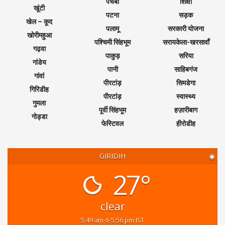
पचंबा
शिक्षा
खूंटी
पटना
सड़क
खेल – कूद
पलामू
सरकारी योजना
खोरीमहुआ
पश्चिमी सिंहभूम
सरायकेला-खरसावाँ
गढ़वा
पाकुड़
सरिया
गांडेय
पानी
साहिबगंज
गांवां
पीरटांड़
सिमडेगा
गिरिडीह
पीरटांड़
स्वास्थ्य
गुमला
पूर्वी सिंहभूम
हज़ारीबाग
गोड्डा
फेस्टिवल
हीरोडीह
GIRIDIH
◉
27°
clear
5:49 am
5:56 pm IST