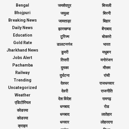
Bengal
जमशेदपुर
बिजली
Bhojpuri
जमुआ
बिरनी
Breaking News
जामताड़ा
बिहार
Daily News
झारखण्ड
बेंगाबाद
Education
टूरिज्म
बोकारो
Gold Rate
डालटनगंज
भारत
Jharkhand News
डुमरी
मधुबन
Jobs Alert
तिसरी
मनोरंजन
Pachamba
दुमका
मौसम
Railway
दुर्घटना
रांची
Trending
देवघर
राजधनवार
Uncategorized
देवरी
राजनीति
Weather
देश विदेश
रामगढ़
एडिटोरियल
धनबाद
रोड
कोडरमा
धनबाद
लातेहार
कोडरमा
धनवार
लोहरदगा
क्राइम