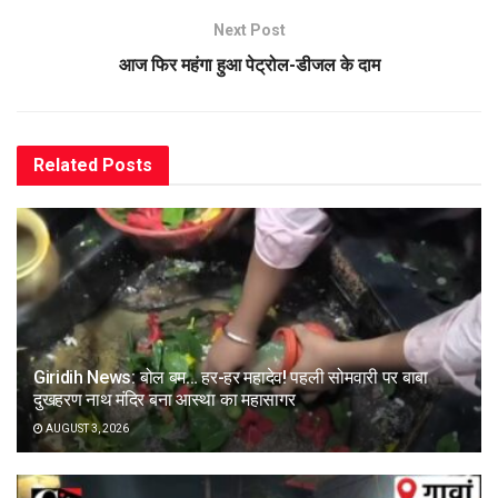
Next Post
आज फिर महंगा हुआ पेट्रोल-डीजल के दाम
Related
Posts
Giridih News: बोल बम… हर-हर महादेव! पहली सोमवारी पर बाबा
दुखहरण नाथ मंदिर बना आस्था का महासागर
AUGUST 3, 2026