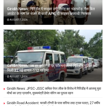
Giridih News: गिरिडीह में साइबर ठगी गिरोह का भंडाफोड़: गैस बिल
अपडेट के नाम पर भेजते थे फर्जी APK, दो साइबर अपराधी गिरफ्तार
AUGUST 7, 2026
Giridih News: अब हर इमरजेंसी पर फौरन एक्शन! गिरिडीह पुलिस को
मिली 32 नई डायल-112 गाड़ियां
AUGUST 7, 2026
Giridih News: JPSC-JSSC कथित पेपर लीक के विरोध में गिरिडीह में आजसू युवा
मोर्चा का उग्र प्रदर्शन, मुख्यमंत्री हेमंत सोरेन का पुतला दहन
Giridih Road Accident: चरकी टोंगरी के पास सरिया लदा ट्रक पलटा, 27 वर्षीय