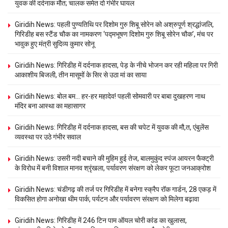
युवक की दर्दनाक मौत; चालक समेत दो गंभीर घायल
Giridih News: पहली पुण्यतिथि पर दिशोम गुरु शिबू सोरेन को अश्रुपूर्ण श्रद्धांजलि,
गिरिडीह बस स्टैंड चौक का नामकरण ‘पद्मभूषण दिशोम गुरु शिबू सोरेन चौक’, मंच पर
भावुक हुए मंत्री सुदिव्य कुमार सोनू
Giridih News: गिरिडीह में दर्दनाक हादसा, पेड़ के नीचे भोजन कर रही महिला पर गिरी
आकाशीय बिजली, तीन मासूमों के सिर से उठा मां का साया
Giridih News: बोल बम… हर-हर महादेव! पहली सोमवारी पर बाबा दुखहरण नाथ
मंदिर बना आस्था का महासागर
Giridih News: गिरिडीह में दर्दनाक हादसा, बस की चपेट में युवक की मौ,त, एंबुलेंस
व्यवस्था पर उठे गंभीर सवाल
Giridih News: उसरी नदी बचाने की मुहिम हुई तेज, बालमुकुंद स्पंज आयरन फैक्ट्री
के विरोध में बनी विशाल मानव श्रृंखला, पर्यावरण संरक्षण को लेकर फूटा जनआक्रोश
Giridih News: चंडीगढ़ की तर्ज पर गिरिडीह में बनेगा स्क्रैप रॉक गार्डन, 28 एकड़ में
विकसित होगा अनोखा थीम पार्क, पर्यटन और पर्यावरण संरक्षण को मिलेगा बढ़ावा
Giridih News: गिरिडीह में 246 टिन पाम ऑयल चोरी कांड का खुलासा,