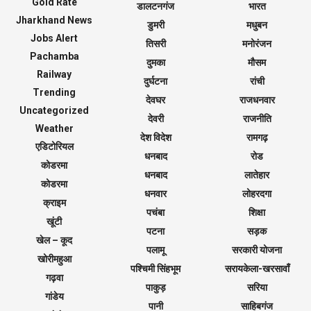
Gold Rate
डालटनगंज
भारत
Jharkhand News
डुमरी
मधुबन
Jobs Alert
तिसरी
मनोरंजन
Pachamba
दुमका
मौसम
Railway
दुर्घटना
रांची
Trending
देवघर
राजधनवार
Uncategorized
देवरी
राजनीति
Weather
देश विदेश
रामगढ़
एडिटोरियल
धनबाद
रोड
कोडरमा
धनबाद
लातेहार
कोडरमा
धनवार
लोहरदगा
क्राइम
पचंबा
शिक्षा
खूंटी
पटना
सड़क
खेल – कूद
पलामू
सरकारी योजना
खोरीमहुआ
पश्चिमी सिंहभूम
सरायकेला-खरसावाँ
गढ़वा
पाकुड़
सरिया
गांडेय
पानी
साहिबगंज