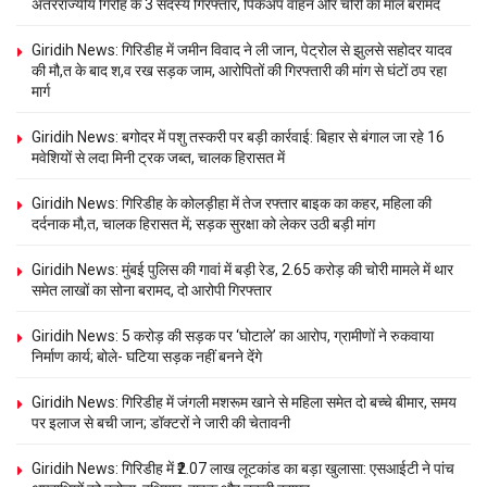
अंतरराज्यीय गिरोह के 3 सदस्य गिरफ्तार, पिकअप वाहन और चोरी का माल बरामद
Giridih News: गिरिडीह में जमीन विवाद ने ली जान, पेट्रोल से झुलसे सहोदर यादव
की मौ,त के बाद श,व रख सड़क जाम, आरोपितों की गिरफ्तारी की मांग से घंटों ठप रहा
मार्ग
Giridih News: बगोदर में पशु तस्करी पर बड़ी कार्रवाई: बिहार से बंगाल जा रहे 16
मवेशियों से लदा मिनी ट्रक जब्त, चालक हिरासत में
Giridih News: गिरिडीह के कोलड़ीहा में तेज रफ्तार बाइक का कहर, महिला की
दर्दनाक मौ,त, चालक हिरासत में; सड़क सुरक्षा को लेकर उठी बड़ी मांग
Giridih News: मुंबई पुलिस की गावां में बड़ी रेड, 2.65 करोड़ की चोरी मामले में थार
समेत लाखों का सोना बरामद, दो आरोपी गिरफ्तार
Giridih News: 5 करोड़ की सड़क पर ‘घोटाले’ का आरोप, ग्रामीणों ने रुकवाया
निर्माण कार्य; बोले- घटिया सड़क नहीं बनने देंगे
Giridih News: गिरिडीह में जंगली मशरूम खाने से महिला समेत दो बच्चे बीमार, समय
पर इलाज से बची जान; डॉक्टरों ने जारी की चेतावनी
Giridih News: गिरिडीह में ₹2.07 लाख लूटकांड का बड़ा खुलासा: एसआईटी ने पांच