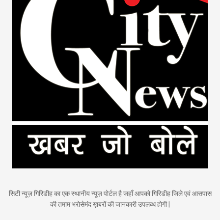
सिटी न्यूज़ गिरिडीह का एक स्थानीय न्यूज़ पोर्टल है जहाँ आपको गिरिडीह जिले एवं आसपास
की तमाम भरोसेमंद ख़बरों की जानकारी उपलब्ध होगी |