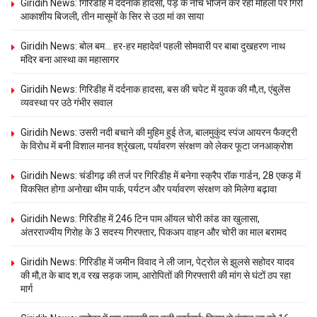
Giridih News: गिरिडीह में दर्दनाक हादसा, पेड़ के नीचे भोजन कर रही महिला पर गिरी
आकाशीय बिजली, तीन मासूमों के सिर से उठा मां का साया
Giridih News: बोल बम… हर-हर महादेव! पहली सोमवारी पर बाबा दुखहरण नाथ
मंदिर बना आस्था का महासागर
Giridih News: गिरिडीह में दर्दनाक हादसा, बस की चपेट में युवक की मौ,त, एंबुलेंस
व्यवस्था पर उठे गंभीर सवाल
Giridih News: उसरी नदी बचाने की मुहिम हुई तेज, बालमुकुंद स्पंज आयरन फैक्ट्री
के विरोध में बनी विशाल मानव श्रृंखला, पर्यावरण संरक्षण को लेकर फूटा जनआक्रोश
Giridih News: चंडीगढ़ की तर्ज पर गिरिडीह में बनेगा स्क्रैप रॉक गार्डन, 28 एकड़ में
विकसित होगा अनोखा थीम पार्क, पर्यटन और पर्यावरण संरक्षण को मिलेगा बढ़ावा
Giridih News: गिरिडीह में 246 टिन पाम ऑयल चोरी कांड का खुलासा,
अंतरराज्यीय गिरोह के 3 सदस्य गिरफ्तार, पिकअप वाहन और चोरी का माल बरामद
Giridih News: गिरिडीह में जमीन विवाद ने ली जान, पेट्रोल से झुलसे सहोदर यादव
की मौ,त के बाद श,व रख सड़क जाम, आरोपितों की गिरफ्तारी की मांग से घंटों ठप रहा
मार्ग