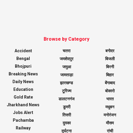
Browse by Category
Accident
चतरा
बगोदर
Bengal
जमशेदपुर
बिजली
Bhojpuri
जमुआ
बिरनी
Breaking News
जामताड़ा
बिहार
Daily News
झारखण्ड
बेंगाबाद
Education
टूरिज्म
बोकारो
Gold Rate
डालटनगंज
भारत
Jharkhand News
डुमरी
मधुबन
Jobs Alert
तिसरी
मनोरंजन
Pachamba
दुमका
मौसम
Railway
दुर्घटना
रांची