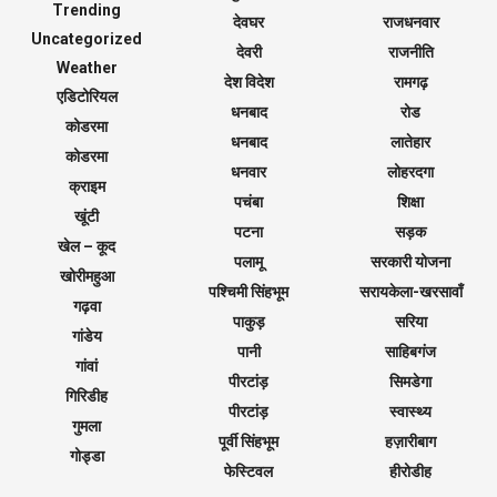
Trending
देवघर
राजधनवार
Uncategorized
देवरी
राजनीति
Weather
देश विदेश
रामगढ़
एडिटोरियल
धनबाद
रोड
कोडरमा
धनबाद
लातेहार
कोडरमा
धनवार
लोहरदगा
क्राइम
पचंबा
शिक्षा
खूंटी
पटना
सड़क
खेल – कूद
पलामू
सरकारी योजना
खोरीमहुआ
पश्चिमी सिंहभूम
सरायकेला-खरसावाँ
गढ़वा
पाकुड़
सरिया
गांडेय
पानी
साहिबगंज
गांवां
पीरटांड़
सिमडेगा
गिरिडीह
पीरटांड़
स्वास्थ्य
गुमला
पूर्वी सिंहभूम
हज़ारीबाग
गोड्डा
फेस्टिवल
हीरोडीह