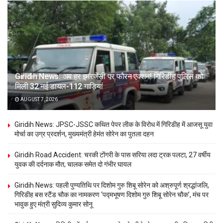
Giridih News: अब हर इमरजेंसी पर फौरन एक्शन! गिरिडीह पुलिस को
मिली 32 नई डायल-112 गाड़ियां
AUGUST 7, 2026
Giridih News: JPSC-JSSC कथित पेपर लीक के विरोध में गिरिडीह में आजसू युवा
मोर्चा का उग्र प्रदर्शन, मुख्यमंत्री हेमंत सोरेन का पुतला दहन
Giridih Road Accident: चरकी टोंगरी के पास सरिया लदा ट्रक पलटा, 27 वर्षीय
युवक की दर्दनाक मौत; चालक समेत दो गंभीर घायल
Giridih News: पहली पुण्यतिथि पर दिशोम गुरु शिबू सोरेन को अश्रुपूर्ण श्रद्धांजलि,
गिरिडीह बस स्टैंड चौक का नामकरण ‘पद्मभूषण दिशोम गुरु शिबू सोरेन चौक’, मंच पर
भावुक हुए मंत्री सुदिव्य कुमार सोनू