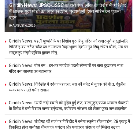
Giridih News: JPSC-JSSC कथित पेपर लीक के विरोध में गिरिडीह
में आजसू युवा मोर्चा का उग्र प्रदर्शन, मुख्यमंत्री हेमंत सोरेन का पुतला
दहन
AUGUST 6, 2026
Giridih News: पहली पुण्यतिथि पर दिशोम गुरु शिबू सोरेन को अश्रुपूर्ण श्रद्धांजलि,
गिरिडीह बस स्टैंड चौक का नामकरण ‘पद्मभूषण दिशोम गुरु शिबू सोरेन चौक’, मंच पर
भावुक हुए मंत्री सुदिव्य कुमार सोनू
Giridih News: बोल बम… हर-हर महादेव! पहली सोमवारी पर बाबा दुखहरण नाथ
मंदिर बना आस्था का महासागर
Giridih News: गिरिडीह में दर्दनाक हादसा, बस की चपेट में युवक की मौ,त, एंबुलेंस
व्यवस्था पर उठे गंभीर सवाल
Giridih News: उसरी नदी बचाने की मुहिम हुई तेज, बालमुकुंद स्पंज आयरन फैक्ट्री
के विरोध में बनी विशाल मानव श्रृंखला, पर्यावरण संरक्षण को लेकर फूटा जनआक्रोश
Giridih News: चंडीगढ़ की तर्ज पर गिरिडीह में बनेगा स्क्रैप रॉक गार्डन, 28 एकड़ में
विकसित होगा अनोखा थीम पार्क, पर्यटन और पर्यावरण संरक्षण को मिलेगा बढ़ावा