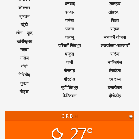
धनबाद
लातेहार
कोडरमा
धनवार
लोहरदगा
क्राइम
पचंबा
शिक्षा
खूंटी
पटना
सड़क
खेल – कूद
पलामू
सरकारी योजना
खोरीमहुआ
पश्चिमी सिंहभूम
सरायकेला-खरसावाँ
गढ़वा
पाकुड़
सरिया
गांडेय
पानी
साहिबगंज
गांवां
पीरटांड़
सिमडेगा
गिरिडीह
पीरटांड़
स्वास्थ्य
गुमला
पूर्वी सिंहभूम
हज़ारीबाग
गोड्डा
फेस्टिवल
हीरोडीह
GIRIDIH
◉
27°