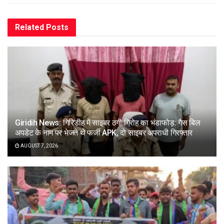
Related
Posts
Giridih News: गिरिडीह में साइबर ठगी गिरोह का भंडाफोड़: गैस बिल
अपडेट के नाम पर भेजते थे फर्जी APK, दो साइबर अपराधी गिरफ्तार
AUGUST 7, 2026