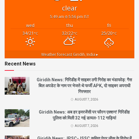
clear
5:49 am
5:56 pm IST
wed
thu
fri
34/21
32/22
25/20
°C
°C
°C
Weather forecast
Giridih, India ▸
Recent News
Giridih News: गिरिडीह में साइबर ठगी गिरोह का भंडाफोड़: गैस
बिल अपडेट के नाम पर भेजते थे फर्जी APK, दो साइबर अपराधी
गिरफ्तार
AUGUST 7, 2026
Giridih News: अब हर इमरजेंसी पर फौरन एक्शन! गिरिडीह
पुलिस को मिली 32 नई डायल-112 गाड़ियां
AUGUST 7, 2026
Giridih News: JPSC-JSSC कथित पेपर लीक के विरोध में