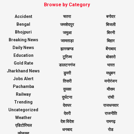
Browse by Category
Accident
चतरा
बगोदर
Bengal
जमशेदपुर
बिजली
Bhojpuri
जमुआ
बिरनी
Breaking News
जामताड़ा
बिहार
Daily News
झारखण्ड
बेंगाबाद
Education
टूरिज्म
बोकारो
Gold Rate
डालटनगंज
भारत
Jharkhand News
डुमरी
मधुबन
Jobs Alert
तिसरी
मनोरंजन
Pachamba
दुमका
मौसम
Railway
दुर्घटना
रांची
Trending
देवघर
राजधनवार
Uncategorized
देवरी
राजनीति
Weather
देश विदेश
रामगढ़
एडिटोरियल
धनबाद
रोड
कोडरमा