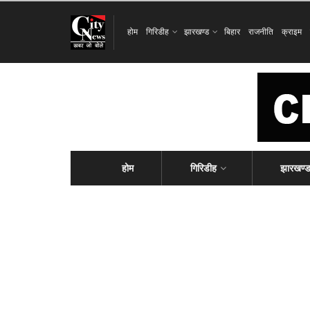
होम
गिरिडीह
झारखण्ड
बिहार
राजनीति
क्राइम
होम
गिरिडीह
झारखण्