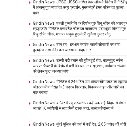
Giridih News: JPSC-JSSC कथित पेपर लीक के विरोध में गिरिडी
में आजसू युवा मोर्चा का उग्र प्रदर्शन, मुख्यमंत्री हेमंत सोरेन का पुतला
दहन
Giridih News: पहली पुण्यतिथि पर दिशोम गुरु शिबू सोरेन को अश्रुपूर्
श्रद्धांजलि, गिरिडीह बस स्टैंड चौक का नामकरण ‘पद्मभूषण दिशोम गुरु
शिबू सोरेन चौक’, मंच पर भावुक हुए मंत्री सुदिव्य कुमार सोनू
Giridih News: बोल बम… हर-हर महादेव! पहली सोमवारी पर बाबा
दुखहरण नाथ मंदिर बना आस्था का महासागर
Giridih News: उसरी नदी बचाने की मुहिम हुई तेज, बालमुकुंद स्पंज
आयरन फैक्ट्री के विरोध में बनी विशाल मानव श्रृंखला, पर्यावरण संरक्षण
को लेकर फूटा जनआक्रोश
Giridih News: गिरिडीह में 246 टिन पाम ऑयल चोरी कांड का खुलास
अंतरराज्यीय गिरोह के 3 सदस्य गिरफ्तार, पिकअप वाहन और चोरी का
माल बरामद
Giridih News: बगोदर में पशु तस्करी पर बड़ी कार्रवाई: बिहार से बंगाल
जा रहे 16 मवेशियों से लदा मिनी ट्रक जब्त, चालक हिरासत में
Giridih News: मुंबई पुलिस की गावां में बड़ी रेड, 2.65 करोड़ की चोरी