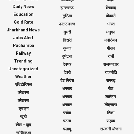
Daily News
झारखण्ड
बेंगाबाद
Education
टूरिज्म
बोकारो
Gold Rate
डालटनगंज
भारत
Jharkhand News
डुमरी
मधुबन
Jobs Alert
तिसरी
मनोरंजन
Pachamba
दुमका
मौसम
Railway
दुर्घटना
रांची
Trending
देवघर
राजधनवार
Uncategorized
देवरी
राजनीति
Weather
देश विदेश
रामगढ़
एडिटोरियल
धनबाद
रोड
कोडरमा
धनबाद
लातेहार
कोडरमा
धनवार
लोहरदगा
क्राइम
पचंबा
शिक्षा
खूंटी
पटना
सड़क
खेल – कूद
पलामू
सरकारी योजना
खोरीमहुआ