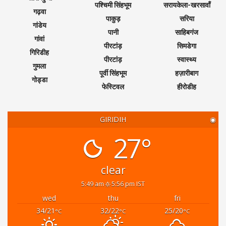
पश्चिमी सिंहभूम
सरायकेला-खरसावाँ
गढ़वा
पाकुड़
सरिया
गांडेय
पानी
साहिबगंज
गांवां
पीरटांड़
सिमडेगा
गिरिडीह
पीरटांड़
स्वास्थ्य
गुमला
पूर्वी सिंहभूम
हज़ारीबाग
गोड्डा
फेस्टिवल
हीरोडीह
GIRIDIH
◉
27°
clear
5:49 am
5:56 pm IST
wed
thu
fri
34/21
32/22
25/20
°C
°C
°C