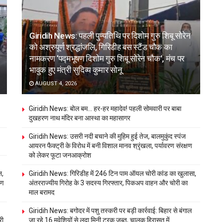
Giridih News: पहली पुण्यतिथि पर दिशोम गुरु शिबू सोरेन
को अश्रुपूर्ण श्रद्धांजलि, गिरिडीह बस स्टैंड चौक का
नामकरण ‘पद्मभूषण दिशोम गुरु शिबू सोरेन चौक’, मंच पर
भावुक हुए मंत्री सुदिव्य कुमार सोनू
AUGUST 4, 2026
Giridih News: बोल बम… हर-हर महादेव! पहली सोमवारी पर बाबा
दुखहरण नाथ मंदिर बना आस्था का महासागर
Giridih News: उसरी नदी बचाने की मुहिम हुई तेज, बालमुकुंद स्पंज
आयरन फैक्ट्री के विरोध में बनी विशाल मानव श्रृंखला, पर्यावरण संरक्षण
को लेकर फूटा जनआक्रोश
न,
Giridih News: गिरिडीह में 246 टिन पाम ऑयल चोरी कांड का खुलासा,
षण
अंतरराज्यीय गिरोह के 3 सदस्य गिरफ्तार, पिकअप वाहन और चोरी का
माल बरामद
Giridih News: बगोदर में पशु तस्करी पर बड़ी कार्रवाई: बिहार से बंगाल
री
जा रहे 16 मवेशियों से लदा मिनी ट्रक जब्त, चालक हिरासत में