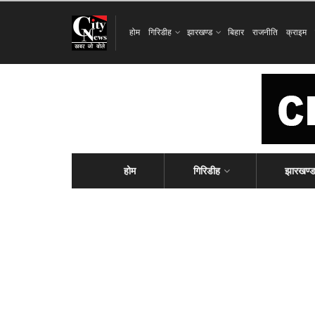
होम
गिरिडीह
झारखण्ड
बिहार
राजनीति
क्राइम
होम
गिरिडीह
झारखण्