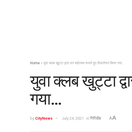
Home
»
युवा क्लब खुट्टा द्वारा वन महोत्सव मनाते हुए पौधारोपण किया गया…
युवा क्लब खुट्टा द्
गया…
A
by
CityNews
July 24, 2021
in
गिरिडीह
A