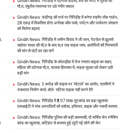
Giridih News: गिरिडीह में दर्दनाक हादसा, बस की चपेट में युवक की
मौ,त, एंबुलेंस व्यवस्था पर उठे गंभीर सवाल
Giridih News: चंडीगढ़ की तर्ज पर गिरिडीह में बनेगा स्क्रैप रॉक गार्डन,
28 एकड़ में विकसित होगा अनोखा थीम पार्क, पर्यटन और पर्यावरण संरक्षण
को मिलेगा बढ़ावा
ा,
Giridih News: गिरिडीह में जमीन विवाद ने ली जान, पेट्रोल से झुलसे
सहोदर यादव की मौ,त के बाद श,व रख सड़क जाम, आरोपितों की गिरफ्तारी
की मांग से घंटों ठप रहा मार्ग
Giridih News: गिरिडीह के कोलड़ीहा में तेज रफ्तार बाइक का कहर,
महिला की दर्दनाक मौ,त, चालक हिरासत में; सड़क सुरक्षा को लेकर उठी
बड़ी मांग
Giridih News: 5 करोड़ की सड़क पर ‘घोटाले’ का आरोप, ग्रामीणों ने
रुकवाया निर्माण कार्य; बोले- घटिया सड़क नहीं बनने देंगे
Giridih News: गिरिडीह में ₹2.07 लाख लूटकांड का बड़ा खुलासा:
एसआईटी ने पांच अपराधियों को दबोचा, हथियार, बाइक और नकदी बरामद
Giridih News: गिरिडीह पुलिस की बड़ी कामयाबी, दो चर्चित चेन स्नैचिंग
थ
कांड का खुलासा, कटिहार से बरामद हुई लूटी गई सोने की चेन