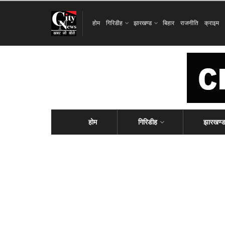
होम
गिरिडीह
झारखण्ड
बिहार
राजनीति
क्राइम
होम
गिरिडीह
झारखण्