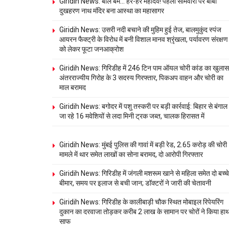
Giridih News: बोल बम… हर-हर महादेव! पहली सोमवारी पर बाबा
दुखहरण नाथ मंदिर बना आस्था का महासागर
Giridih News: उसरी नदी बचाने की मुहिम हुई तेज, बालमुकुंद स्पंज
आयरन फैक्ट्री के विरोध में बनी विशाल मानव श्रृंखला, पर्यावरण संरक्षण
को लेकर फूटा जनआक्रोश
Giridih News: गिरिडीह में 246 टिन पाम ऑयल चोरी कांड का खुलास
अंतरराज्यीय गिरोह के 3 सदस्य गिरफ्तार, पिकअप वाहन और चोरी का
माल बरामद
Giridih News: बगोदर में पशु तस्करी पर बड़ी कार्रवाई: बिहार से बंगाल
जा रहे 16 मवेशियों से लदा मिनी ट्रक जब्त, चालक हिरासत में
Giridih News: मुंबई पुलिस की गावां में बड़ी रेड, 2.65 करोड़ की चोरी
मामले में थार समेत लाखों का सोना बरामद, दो आरोपी गिरफ्तार
Giridih News: गिरिडीह में जंगली मशरूम खाने से महिला समेत दो बच्चे
बीमार, समय पर इलाज से बची जान; डॉक्टरों ने जारी की चेतावनी
Giridih News: गिरिडीह के कालीबाड़ी चौक स्थित मोबाइल रिपेयरिंग
दुकान का दरवाजा तोड़कर करीब 2 लाख के सामान पर चोरों ने किया हा
साफ