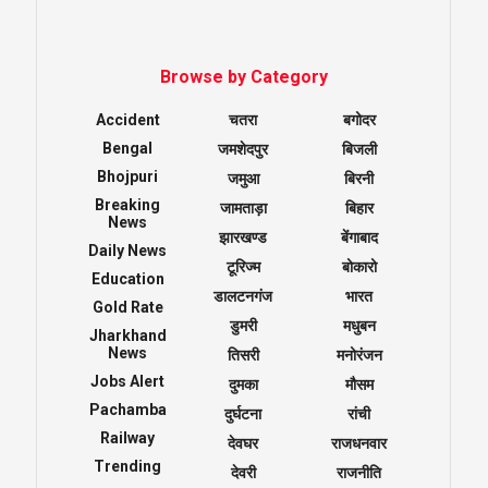
Browse by Category
Accident
चतरा
बगोदर
Bengal
जमशेदपुर
बिजली
Bhojpuri
जमुआ
बिरनी
Breaking
जामताड़ा
बिहार
News
झारखण्ड
बेंगाबाद
Daily News
टूरिज्म
बोकारो
Education
डालटनगंज
भारत
Gold Rate
डुमरी
मधुबन
Jharkhand
News
तिसरी
मनोरंजन
Jobs Alert
दुमका
मौसम
Pachamba
दुर्घटना
रांची
Railway
देवघर
राजधनवार
Trending
देवरी
राजनीति