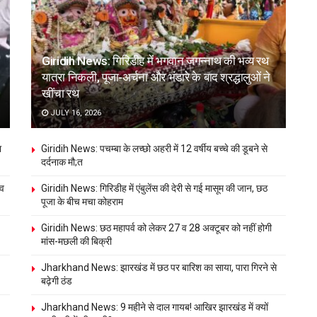
Giridih News: गिरिडीह में भगवान जगन्नाथ की भव्य रथ
यात्रा निकली, पूजा-अर्चना और भंडारे के बाद श्रद्धालुओं ने
खींचा रथ
JULY 16, 2026
ा
Giridih News: पचम्बा के लच्छो अहरी में 12 वर्षीय बच्चे की डूबने से
दर्दनाक मौ;त
ंव
Giridih News: गिरिडीह में एंबुलेंस की देरी से गई मासूम की जान, छठ
पूजा के बीच मचा कोहराम
Giridih News: छठ महापर्व को लेकर 27 व 28 अक्टूबर को नहीं होगी
मांस-मछली की बिक्री
Jharkhand News: झारखंड में छठ पर बारिश का साया, पारा गिरने से
बढ़ेगी ठंड
Jharkhand News: 9 महीने से दाल गायब! आखिर झारखंड में क्यों