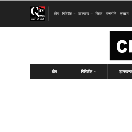
होम
गिरिडीह
झारखण्ड
बिहार
राजनीति
क्राइम
होम
गिरिडीह
झारखण्