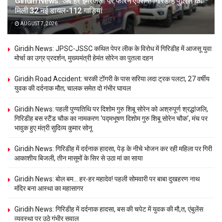
Giridih News: अब हर इमरजेंसी पर फौरन एक्शन! गिरिडीह पुलिस को
मिली 32 नई डायल-112 गाड़ियां
AUGUST 7, 2026
Giridih News: JPSC-JSSC कथित पेपर लीक के विरोध में गिरिडीह में आजसू युवा
मोर्चा का उग्र प्रदर्शन, मुख्यमंत्री हेमंत सोरेन का पुतला दहन
Giridih Road Accident: चरकी टोंगरी के पास सरिया लदा ट्रक पलटा, 27 वर्षीय
युवक की दर्दनाक मौत; चालक समेत दो गंभीर घायल
Giridih News: पहली पुण्यतिथि पर दिशोम गुरु शिबू सोरेन को अश्रुपूर्ण श्रद्धांजलि,
गिरिडीह बस स्टैंड चौक का नामकरण ‘पद्मभूषण दिशोम गुरु शिबू सोरेन चौक’, मंच पर
भावुक हुए मंत्री सुदिव्य कुमार सोनू
Giridih News: गिरिडीह में दर्दनाक हादसा, पेड़ के नीचे भोजन कर रही महिला पर गिरी
आकाशीय बिजली, तीन मासूमों के सिर से उठा मां का साया
Giridih News: बोल बम… हर-हर महादेव! पहली सोमवारी पर बाबा दुखहरण नाथ
मंदिर बना आस्था का महासागर
Giridih News: गिरिडीह में दर्दनाक हादसा, बस की चपेट में युवक की मौ,त, एंबुलेंस
व्यवस्था पर उठे गंभीर सवाल