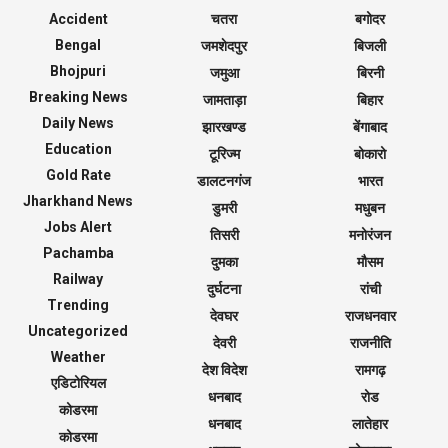
Accident
चतरा
बगोदर
Bengal
जमशेदपुर
बिजली
Bhojpuri
जमुआ
बिरनी
Breaking News
जामताड़ा
बिहार
Daily News
झारखण्ड
बेंगाबाद
Education
टूरिज्म
बोकारो
Gold Rate
डालटनगंज
भारत
Jharkhand News
डुमरी
मधुबन
Jobs Alert
तिसरी
मनोरंजन
Pachamba
दुमका
मौसम
Railway
दुर्घटना
रांची
Trending
देवघर
राजधनवार
Uncategorized
देवरी
राजनीति
Weather
देश विदेश
रामगढ़
एडिटोरियल
धनबाद
रोड
कोडरमा
धनबाद
लातेहार
कोडरमा