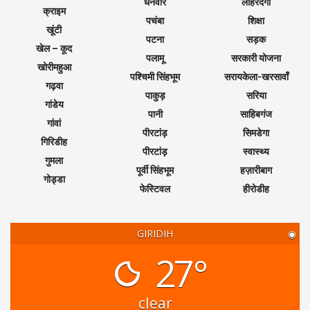
धनवार
लोहरदगा
क्राइम
पचंबा
शिक्षा
खूंटी
पटना
सड़क
खेल – कूद
पलामू
सरकारी योजना
खोरीमहुआ
पश्चिमी सिंहभूम
सरायकेला-खरसावाँ
गढ़वा
पाकुड़
सरिया
गांडेय
पानी
साहिबगंज
गांवां
पीरटांड़
सिमडेगा
गिरिडीह
पीरटांड़
स्वास्थ्य
गुमला
पूर्वी सिंहभूम
हज़ारीबाग
गोड्डा
फेस्टिवल
हीरोडीह
GIRIDIH
◉
27°
clear