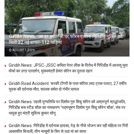
Giridih News: अब हर इमरजेंसी पर फौरन एक्शन! गिरिडीह पुलिस को
मिली 32 नई डायल-112 गाड़ियां
AUGUST 7, 2026
Giridih News: JPSC-JSSC कथित पेपर लीक के विरोध में गिरिडीह में आजसू युवा
मोर्चा का उग्र प्रदर्शन, मुख्यमंत्री हेमंत सोरेन का पुतला दहन
Giridih Road Accident: चरकी टोंगरी के पास सरिया लदा ट्रक पलटा, 27 वर्षीय
युवक की दर्दनाक मौत; चालक समेत दो गंभीर घायल
Giridih News: पहली पुण्यतिथि पर दिशोम गुरु शिबू सोरेन को अश्रुपूर्ण श्रद्धांजलि,
गिरिडीह बस स्टैंड चौक का नामकरण ‘पद्मभूषण दिशोम गुरु शिबू सोरेन चौक’, मंच पर
भावुक हुए मंत्री सुदिव्य कुमार सोनू
Giridih News: गिरिडीह में दर्दनाक हादसा, पेड़ के नीचे भोजन कर रही महिला पर गिरी
आकाशीय बिजली, तीन मासूमों के सिर से उठा मां का साया