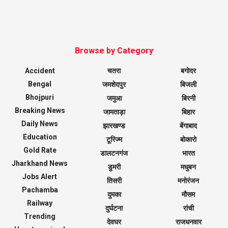
Browse by Category
Accident
चतरा
बगोदर
Bengal
जमशेदपुर
बिजली
Bhojpuri
जमुआ
बिरनी
Breaking News
जामताड़ा
बिहार
Daily News
झारखण्ड
बेंगाबाद
Education
टूरिज्म
बोकारो
Gold Rate
डालटनगंज
भारत
Jharkhand News
डुमरी
मधुबन
Jobs Alert
तिसरी
मनोरंजन
Pachamba
दुमका
मौसम
Railway
दुर्घटना
रांची
Trending
देवघर
राजधनवार