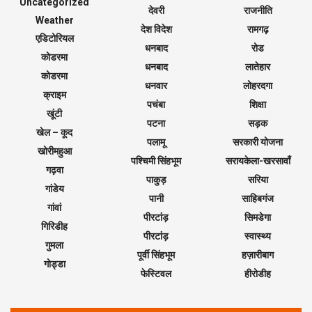
Uncategorized
देवरी
राजनीति
Weather
देश विदेश
रामगढ़
एडिटोरियल
धनबाद
रोड
कोडरमा
धनबाद
लातेहार
कोडरमा
धनवार
लोहरदगा
क्राइम
पचंबा
शिक्षा
खूंटी
पटना
सड़क
खेल – कूद
पलामू
सरकारी योजना
खोरीमहुआ
पश्चिमी सिंहभूम
सरायकेला-खरसावाँ
गढ़वा
पाकुड़
सरिया
गांडेय
पानी
साहिबगंज
गांवां
पीरटांड़
सिमडेगा
गिरिडीह
पीरटांड़
स्वास्थ्य
गुमला
पूर्वी सिंहभूम
हज़ारीबाग
गोड्डा
फेस्टिवल
हीरोडीह